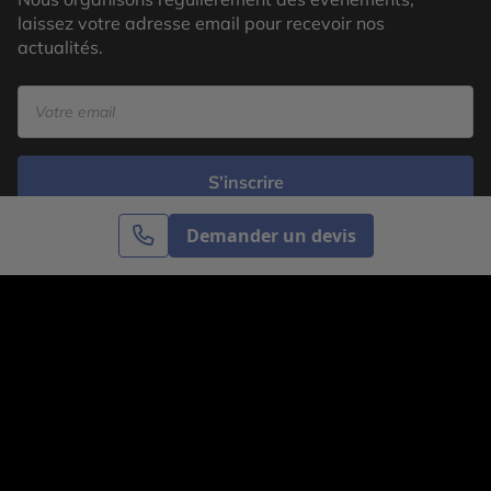
laissez votre adresse email pour recevoir nos
actualités.
S’inscrire
Demander un devis
Cercle des Voyages est une agence de voyage
spécialisée dans le sur-mesure, appartenant au groupe
Cercle des Vacances. Grâce à notre expertise et notre
passion du voyage, nous sommes là pour vous aider à
réaliser le voyage de vos rêves. Notre équipe est à
votre écoute pour créer le voyage qui vous ressemble.
Co-concevez votre voyage