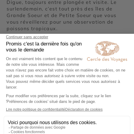
Digue, toujours entre plongée et visite. Le
surlendemain, c’est tout près des îles de
Grande Soeur et de Petite Soeur que vous
vous réveillerez pour une observation de
poissons tropicaux.
Ainsi de suite, au grès de la progression de
votre voilier entre les belles plages de sable
blanc des îles des Seychelles, vous vous
éloignez des îles principales pour découvrir
l’île Bobby, l’île Aride et l’île Curieuse et leurs
quelques 400 espèces de poissons. Sous
l’eau ou sur la terre, votre voyage aux
Seychelles prend des airs d’aventure. Vous
retournez vers l’île de Mahé pour une fin de
circuit au Port de Victoria.