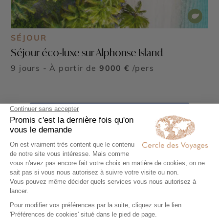
SÉJOUR
Séjour éco-luxe sur Alphonse Island
9 jours - À partir de
9000 €
/pers
Voir tous nos Voyages Seychelles (14)
Commencez à voyager
Nos conseillers experts conçoivent avec vous, un