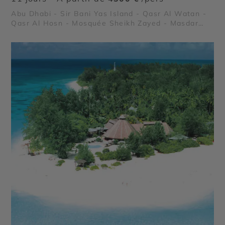
Abu Dhabi - Sir Bani Yas Island - Qasr Al Watan -
Qasr Al Hosn - Mosquée Sheikh Zayed - Masdar
City - Mangrove National Park - Forts de Al Aïn -
Emirates Palace Mandarin Oriental - Al Ain Oasis -
Saadiyat Island