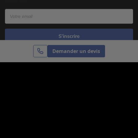
S’inscrire
Demander un devis
Cercle des Voyages est une agence de voyage
spécialisée dans le sur-mesure, appartenant au groupe
Cercle des Vacances. Grâce à notre expertise et notre
passion du voyage, nous sommes là pour vous aider à
réaliser le voyage de vos rêves. Notre équipe est à
votre écoute pour créer le voyage qui vous ressemble.
Co-concevez votre voyage
Nous contacter