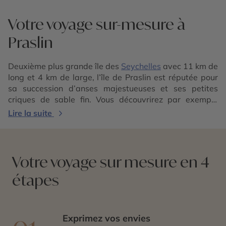
Votre voyage sur-mesure à
Praslin
Deuxième plus grande île des
Seychelles
avec 11 km de
long et 4 km de large, l’île de Praslin est réputée pour
sa succession d’anses majestueuses et ses petites
criques de sable fin. Vous découvrirez par exemple
Anse Lazio, Anse Boudin, Grand Anse, Anse
Lire la suite
Consolation, Anse Kerlan ou encore Anse Georgette.
Avec une transparence exceptionnelle, ses eaux sont
un terrain de jeu idéal pour les plongeurs amateurs ou
confirmés, qu’ils soient équipés d’une bouteille ou tout
Votre voyage sur mesure en 4
simplement d’un tuba et d’un masque. Praslin héberge
étapes
aussi un véritable trésor végétal qui est la Vallée de
Mai, déclarée patrimoine de l’Humanité par l’UNESCO.
Elle renferme des cocos de mer ou « cocos fesses », une
variété endémique de noix de cocos.
Exprimez vos envies