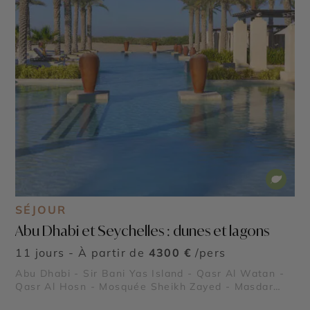
SÉJOUR
Abu Dhabi et Seychelles : dunes et lagons
11 jours - À partir de
4300 €
/pers
Abu Dhabi - Sir Bani Yas Island - Qasr Al Watan -
Qasr Al Hosn - Mosquée Sheikh Zayed - Masdar
City - Mangrove National Park - Forts de Al Aïn -