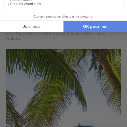
CIRCUIT PRIVÉ
Combiné Kenya et Seychelles
11 jours - À partir de
4400 €
/pers
Lac Naivasha - Réserve du Masai-Mara - Lac
Nakuru