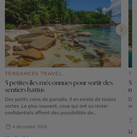
TENDANCES TRAVEL
TE
5 petites îles méconnues pour sortir des
5 i
sentiers battus
na
Des petits coins de paradis, il en existe de toutes
Déc
sortes. Le plus souvent, ceux qui ont su rester
nua
confidentiels offrent des possibilités de
découvertes inédites et authentiques, au plus près
de la nature. Sortir des sentiers battus assure un
4 décembre 2024
Lire
accès à des sites remarquables, restés sauvages