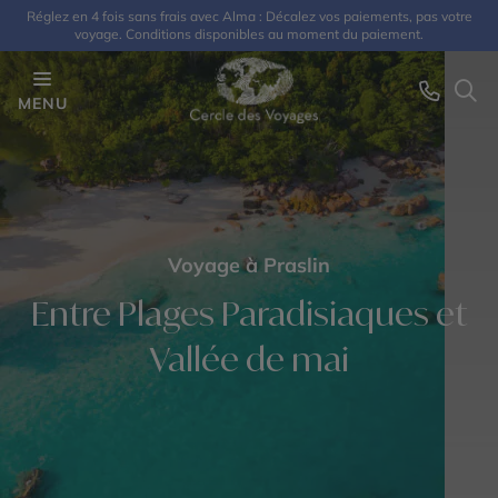
Réglez en 4 fois sans frais avec Alma : Décalez vos paiements, pas votre
voyage. Conditions disponibles au moment du paiement.
MENU
Voyage à Praslin
Entre Plages Paradisiaques et
Vallée de mai