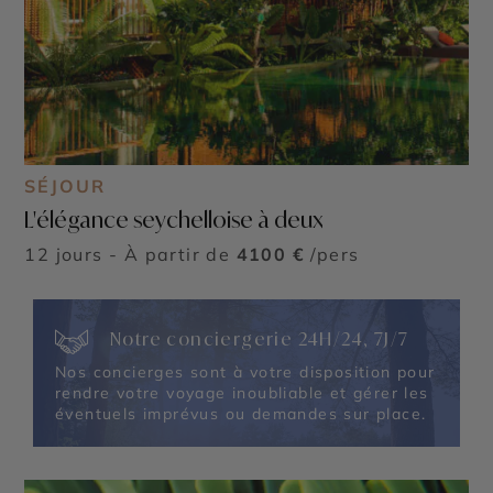
SÉJOUR
L'élégance seychelloise à deux
12 jours - À partir de
4100 €
/pers
Notre conciergerie 24H/24, 7J/7
Nos concierges sont à votre disposition pour
rendre votre voyage inoubliable et gérer les
éventuels imprévus ou demandes sur place.