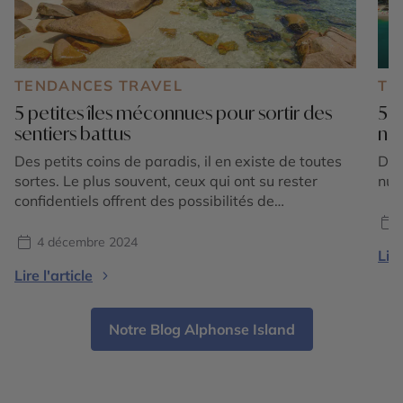
TENDANCES TRAVEL
TE
5 petites îles méconnues pour sortir des
5 i
sentiers battus
na
Des petits coins de paradis, il en existe de toutes
Déc
sortes. Le plus souvent, ceux qui ont su rester
nua
confidentiels offrent des possibilités de
découvertes inédites et authentiques, au plus près
de la nature. Sortir des sentiers battus assure un
4 décembre 2024
Lire
accès à des sites remarquables, restés sauvages
Lire l'article
parce que moins fréquentés. Découvrez notre
sélection de […]
Notre Blog Alphonse Island