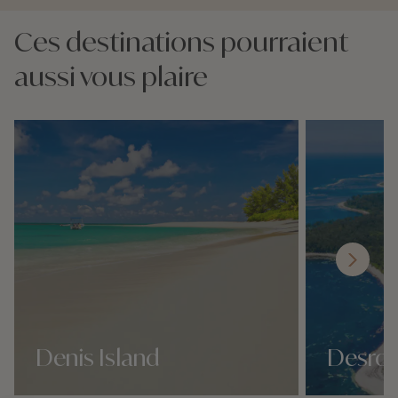
Ces destinations pourraient
aussi vous plaire
Denis Island
Desroc