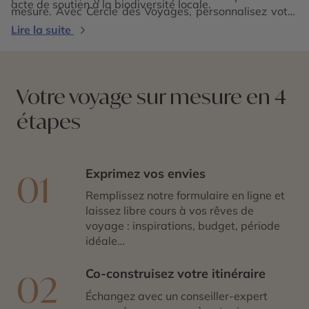
acte de soutien à la biodiversité locale.
mesure. Avec Cercle des Voyages, personnalisez votre
séjour pour vivre pleinement ce coin de paradis.
Lire la suite
Chaque instant sur l’île est une invitation à la
déconnexion et à la découverte d’un monde intact.
Votre voyage sur mesure en 4
étapes
Exprimez vos envies
01
Remplissez notre formulaire en ligne et
laissez libre cours à vos rêves de
voyage : inspirations, budget, période
idéale…
Co-construisez votre itinéraire
02
Échangez avec un conseiller-expert