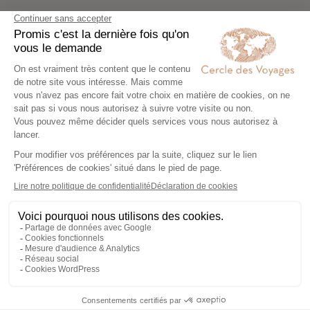
Nos 1 idées voyage
Nos 1 idées vo
Alphonse Island selon vos
envies
Séjours
Combiné îles Océan
exceptionnels aux
Indien
Seychelles
Expertise et co-construction
1
Expertise et co-