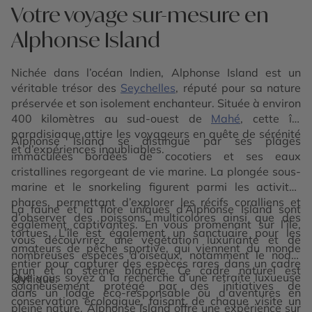
Votre voyage sur-mesure en
Alphonse Island
Nichée dans l’océan Indien, Alphonse Island est un
véritable trésor des
Seychelles
, réputé pour sa nature
préservée et son isolement enchanteur. Située à environ
400 kilomètres au sud-ouest de
Mahé
, cette île
paradisiaque attire les voyageurs en quête de sérénité
Alphonse Island se distingue par ses plages
et d’expériences inoubliables.
immaculées bordées de cocotiers et ses eaux
cristallines regorgeant de vie marine. La plongée sous-
marine et le snorkeling figurent parmi les activités
phares, permettant d’explorer les récifs coralliens et
La faune et la flore uniques d’Alphonse Island sont
d’observer des poissons multicolores ainsi que des
également captivantes. En vous promenant sur l’île,
tortues. L’île est également un sanctuaire pour les
vous découvrirez une végétation luxuriante et de
amateurs de pêche sportive, qui viennent du monde
nombreuses espèces d’oiseaux, notamment le noddi
entier pour capturer des espèces rares dans un cadre
brun et la sterne blanche. Ce cadre naturel est
Que vous soyez à la recherche d’une retraite luxueuse
idyllique.
soigneusement protégé par des initiatives de
dans un lodge éco-responsable ou d’aventures en
conservation écologique, faisant de chaque visite un
pleine nature, Alphonse Island offre une expérience sur