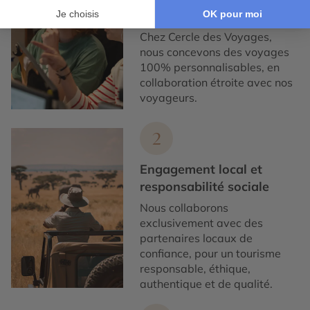
construction
Chez Cercle des Voyages,
nous concevons des voyages
100% personnalisables, en
collaboration étroite avec nos
voyageurs.
2
Engagement local et
responsabilité sociale
Nous collaborons
exclusivement avec des
partenaires locaux de
confiance, pour un tourisme
responsable, éthique,
authentique et de qualité.