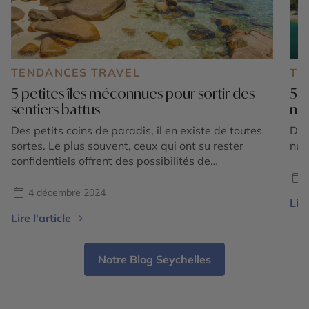
TENDANCES TRAVEL
TE
5 petites îles méconnues pour sortir des
5 i
sentiers battus
na
Des petits coins de paradis, il en existe de toutes
Déc
sortes. Le plus souvent, ceux qui ont su rester
nua
confidentiels offrent des possibilités de
découvertes inédites et authentiques, au plus près
de la nature. Sortir des sentiers battus assure un
4 décembre 2024
Lire
accès à des sites remarquables, restés sauvages
Lire l'article
parce que moins fréquentés. Découvrez notre
sélection de […]
Notre Blog Seychelles