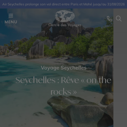
Air Seychelles prolonge son vol direct entre Paris et Mahé jusqu'au 31/08/2026
MENU
Voyage Seychelles
Seychelles : Rêve « on the
rocks »