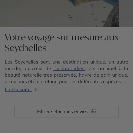
Votre voyage sur-mesure aux
Seychelles
Les Seychelles sont une destination unique, un autre
monde, au cœur de
l’océan Indien
. Cet archipel à la
beauté naturelle très préservée, havre de paix unique,
a toujours été un refuge pour les différentes espèces de
faune et de flore, parmi les plus précieuses au monde.
Lire la suite
Cet ensemble de 115 îles de granit et de corail – à
découvrir durant un voyage aux Seychelles mémorable
– s’étend au sud de l’équateur, dans l’
Océan Indien
Filtrer selon mes envies
occidental. Contactez nos conseillers experts de la
destination pour élaborer un voyage sur-mesure aux
Seychelles, et éventuellement profitez-en pour vous