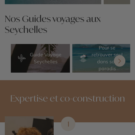
Nos 14 idées voyage
Nos 14 idées v
Nos Guides voyages aux
Seychelles
Pour se
Guide Voyage
retrouver seul
Seychelles
dans son
paradis
Expertise et co-construction
1