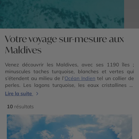
Votre voyage sur-mesure aux
Maldives
Venez découvrir les Maldives, avec ses 1190 îles ;
minuscules taches turquoise, blanches et vertes qui
s’étendent au milieu de l’
Océan Indien
tel un collier de
perles. Les lagons turquoise, les eaux cristallines et
tièdes, les plages de sable fin et la nature préservée
Lire la suite
sont autant de critères qui font de ce lieu une terre où
tout n’est que rêve. Votre voyage aux Maldives
10
résultats
s’annonce saisissant ! Nous vous proposons également
de
combiner les Maldives, avec une autre destination
.
Profitez d’un
combiné Sri Lanka Maldives
, Inde
Maldives, ou bien encore
Dubaï Maldives
, pour rendre