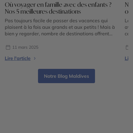
Où voyager en famille avec des enfants ?
No
Nos 5 meilleures destinations
occ
Pas toujours facile de passer des vacances qui
Les
plaisent à la fois aux grands et aux petits ! Mais à
ave
bien y regarder, nombre de destinations offrent
ces
quantités d’activités que les enfants adorent. En
s’a
séjour balnéaire ou en circuit itinérant, il y a
sim
11 mars 2025
toujours de quoi intéresser sa progéniture. Comme
cou
Lire l'article
Lire
le prouve notre sélection de cinq […]
uni
esc
Notre Blog Maldives