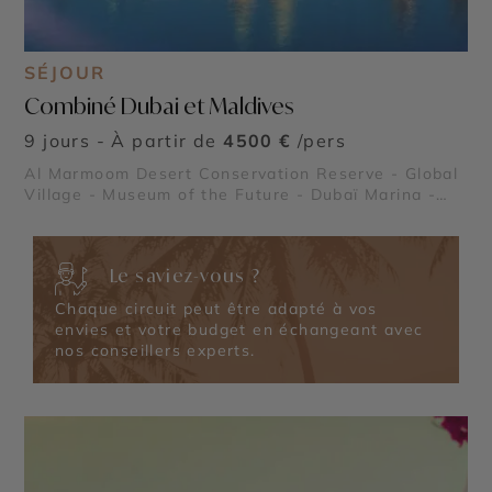
SÉJOUR
Combiné Dubai et Maldives
9 jours - À partir de
4500 €
/pers
Al Marmoom Desert Conservation Reserve - Global
Village - Museum of the Future - Dubaï Marina -
Burj Al Arab - Madinat Jumeirah - Dubai Creek &
Abra ride - Al Fahidi Historical District - Dubai
Miracle Garden - The Frame - Palm Jumeirah -
Le saviez-vous ?
Dubaï Mall & Fontaine de Dubaï - Wadi Ghalilah - Al
Zorah Nature Reserve - Mleiha Archaeological
Chaque circuit peut être adapté à vos
Centre
envies et votre budget en échangeant avec
nos conseillers experts.