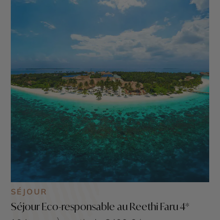
votre voyage unique et exceptionnel. Nous pouvons
vous proposer un large choix d’îles hôtels, selon vos
envies et votre budget, contactez nos conseillers pour
élaborer ensemble votre prochain
voyage de rêve aux
Maldives
.
SÉJOUR
Séjour Eco-responsable au Reethi Faru 4*