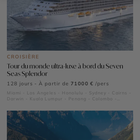
CROISIÈRE
Tour du monde ultra-luxe à bord du Seven
Seas Splendor
128 jours - À partir de
71000 €
/pers
Miami - Los Angeles - Honolulu - Sydney - Cairns -
Darwin - Kuala Lumpur - Penang - Colombo -
Mascate - Dubaï - Abu Dhabi - Djeddah - Louxor -
Aqaba - Haïfa - Jérusalem - Rhodes - Athènes -
Rome - Moorea - Tahiti - Huahine - Raiatea