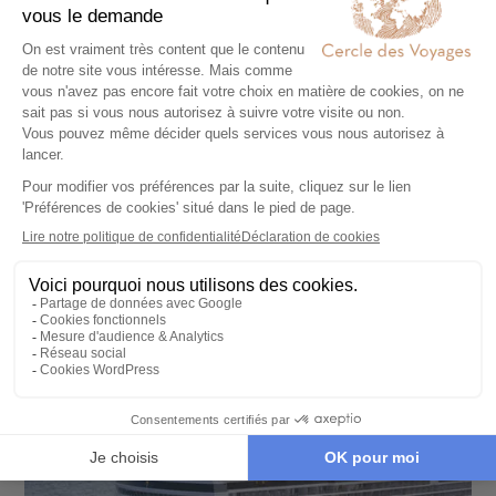
SÉJOUR
Observation des requins baleines au
Constance Moofushi
10 jours - À partir de
4700 €
/pers