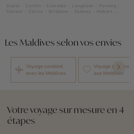
Dubaï - Cochin - Colombo - Langkawi - Penang -
Darwin - Cairns - Brisbane - Sydney - Hobart -
Auckland - Dunedin - Valparaíso - Lima - Los
Angeles - Miami - New York - Nassau - Lisbonne -
Barcelone - Bora Bora - Moorea - Tahiti
Les Maldives selon vos envies
Voyage combiné
Voyage de noces
avec les Maldives
aux Maldives
Votre voyage sur mesure en 4
étapes