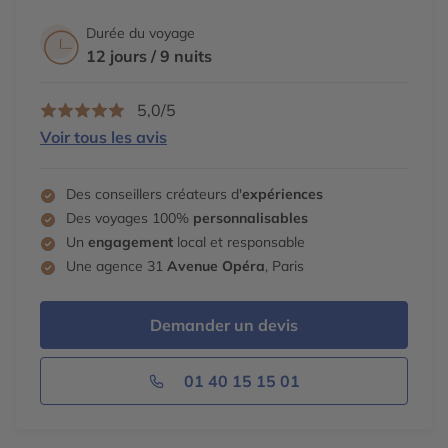
et ses geysers.
Envol vers la France. Repas et nuit à bord.
Durée du voyage
A St Leu visite du
Musée Stella Matutina
, du
centre
12 jours / 9 nuits
d’étude des tortues marines, Kélonia
et le
Conservatoire Botanique des Mascarins.
5,0/5
A St Gilles les Hauts : direction le
Piton Maïdo : point de
Voir tous les avis
vue inoubliable sur le cirque de Mafate.
Le vendredi, le marché de St Paul est incontournable
.
Des conseillers créateurs d'
expériences
Des voyages 100%
personnalisables
Un
engagement
local et responsable
Une agence 31
Avenue Opéra
, Paris
Demander un devis
01 40 15 15 01