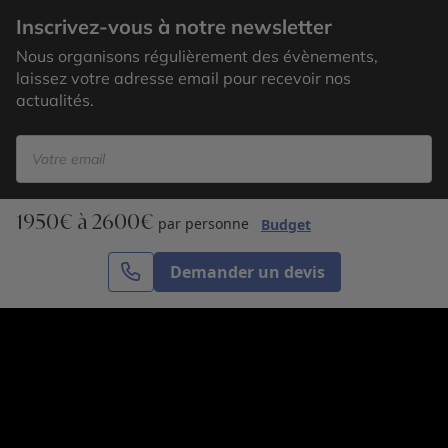
Inscrivez-vous à notre newsletter
Nous organisons régulièrement des évènements,
laissez votre adresse email pour recevoir nos
actualités.
1950€ à 2600€
S’inscrire
par personne
Budget
Demander un devis
Cercle des Voyages est une agence de voyage
spécialisée dans le sur-mesure, appartenant au groupe
Cercle des Vacances. Grâce à notre expertise et notre
passion du voyage, nous sommes là pour vous aider à
réaliser le voyage de vos rêves. Notre équipe est à
votre écoute pour créer le voyage qui vous ressemble.