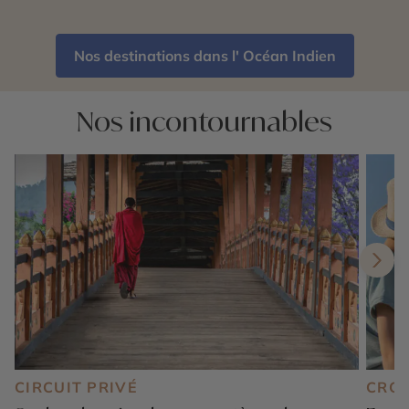
Nos destinations dans l' Océan Indien
Nos incontournables
CIRCUIT PRIVÉ
CROI