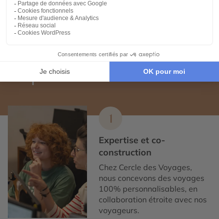
Voyages en immersion et insolites à la Réunion
Expertise et co-construction
1
Expertise et co-
construction
Chez Cercle des Voyages,
nous concevons des voyages
100% personnalisables, en
collaboration étroite avec nos
voyageurs.