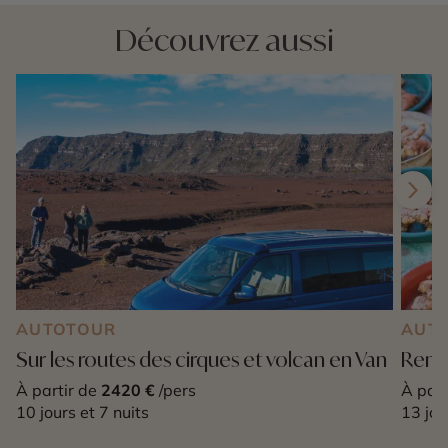
Découvrez aussi
AUTOTOUR
AUT
Sur les routes des cirques et volcan en Van
Renco
À partir de
2420 €
/pers
À part
10 jours et 7 nuits
13 jou