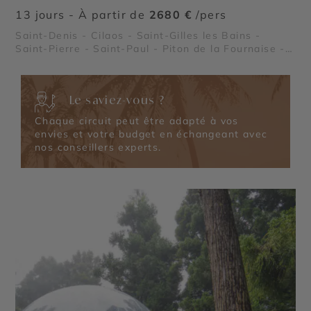
13 jours - À partir de
2680 €
/pers
Saint-Denis - Cilaos - Saint-Gilles les Bains -
Saint-Pierre - Saint-Paul - Piton de la Fournaise -
Plaine des Cafres - Cirque de Salazie - Piton des
Neiges
Le saviez-vous ?
Chaque circuit peut être adapté à vos
envies et votre budget en échangeant avec
nos conseillers experts.