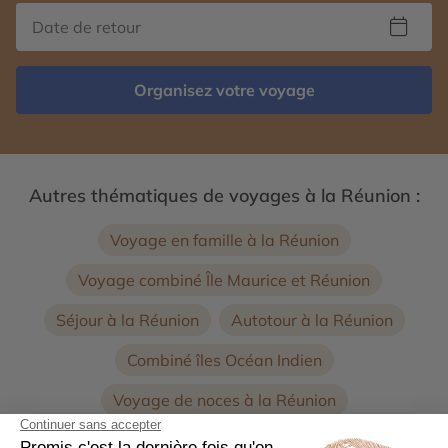
Organisez votre voyage
Autres thématiques de voyages à la Réunion :
Voyage en famille à la Réunion
Voyage combiné Île Maurice et Réunion
Séjour à la Réunion
Autotour à la Réunion
Combiné îles Océan Indien
Voyage de noces à la Réunion