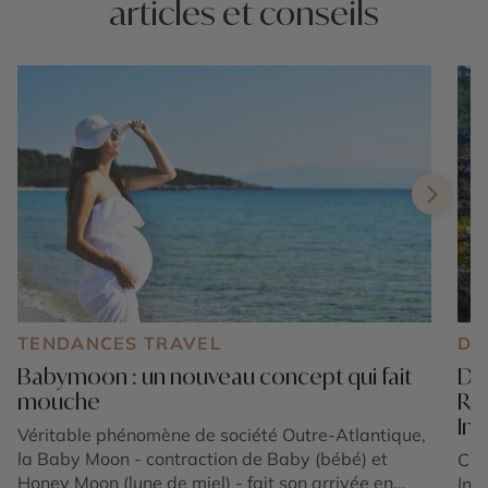
articles et conseils
TENDANCES TRAVEL
DE
Babymoon : un nouveau concept qui fait
Dét
mouche
Réu
Ind
Véritable phénomène de société Outre-Atlantique,
la Baby Moon - contraction de Baby (bébé) et
C’e
Honey Moon (lune de miel) - fait son arrivée en
Ind