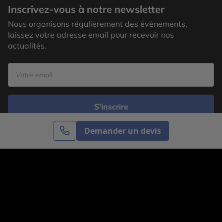
Inscrivez-vous à notre newsletter
Nous organisons régulièrement des évènements,
laissez votre adresse email pour recevoir nos
actualités.
S’inscrire
Demander un devis
Cercle des Voyages est une agence de voyage
spécialisée dans le sur-mesure, appartenant au groupe
Cercle des Vacances. Grâce à notre expertise et notre
passion du voyage, nous sommes là pour vous aider à
réaliser le voyage de vos rêves. Notre équipe est à
votre écoute pour créer le voyage qui vous ressemble.