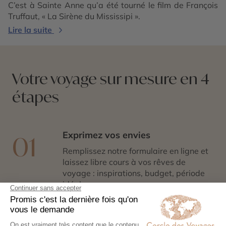
C’est à Sainte Anne qu’a été tourné le film de François
Truffaut, « La Sirène du Mississipi ».
Lire la suite
Votre voyage sur mesure en 4
étapes
Exprimez vos envies
01
Remplissez notre formulaire en ligne et
laissez libre cours à vos rêves de
voyage : inspirations, budget, période
idéale…
Co-construisez votre itinéraire
02
Échangez avec un conseiller-expert