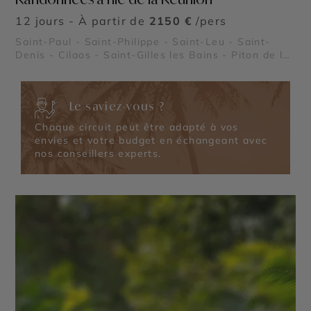
12 jours - À partir de
2150 €
/pers
Saint-Paul - Saint-Philippe - Saint-Leu - Saint-
Denis - Cilaos - Saint-Gilles les Bains - Piton de la
Fournaise - Plaine des Cafres - Cirque de Salazie -
Cirque de Mafate - Piton des Neiges
Le saviez-vous ?
Chaque circuit peut être adapté à vos
envies et votre budget en échangeant avec
nos conseillers experts.