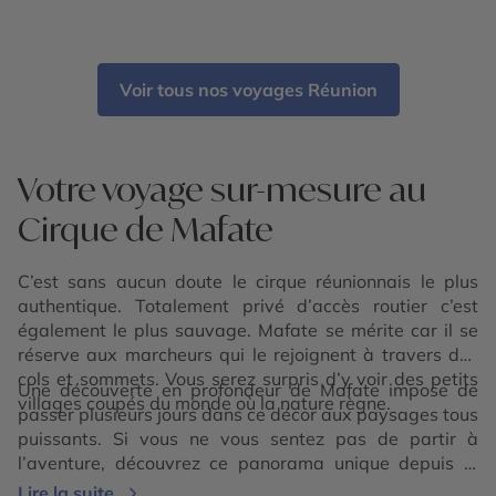
Cilaos - Plaine des Cafres - Piton de la Fournaise -
Cirque de Mafate - Cirque de Salazie
Voir tous nos voyages Réunion
Votre voyage sur-mesure au
Cirque de Mafate
C’est sans aucun doute le cirque réunionnais le plus
authentique. Totalement privé d’accès routier c’est
également le plus sauvage. Mafate se mérite car il se
réserve aux marcheurs qui le rejoignent à travers des
cols et sommets. Vous serez surpris d’y voir des petits
Une découverte en profondeur de Mafate impose de
villages coupés du monde où la nature règne.
passer plusieurs jours dans ce décor aux paysages tous
puissants. Si vous ne vous sentez pas de partir à
l’aventure, découvrez ce panorama unique depuis le
haut du Maïdo ! Des randonnées incontournable lors de
Lire la suite