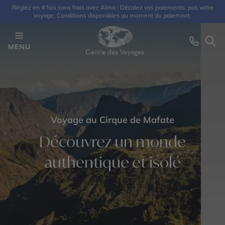
Réglez en 4 fois sans frais avec Alma : Décalez vos paiements, pas votre
voyage. Conditions disponibles au moment du paiement.
MENU
Voyage au Cirque de Mafate
Découvrez un monde
authentique et isolé