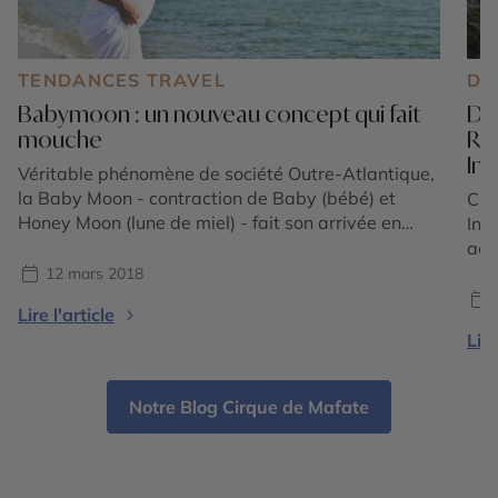
TENDANCES TRAVEL
DE
Babymoon : un nouveau concept qui fait
Dét
mouche
Réu
Ind
Véritable phénomène de société Outre-Atlantique,
la Baby Moon - contraction de Baby (bébé) et
C’e
Honey Moon (lune de miel) - fait son arrivée en
Ind
France. Avant l’arrivée de bébé, lorsqu'il est
act
encore possible de profiter des derniers moments
tro
12 mars 2018
en tête-à-tête, certains couples décident de s’offrir
circ
Lire l'article
un voyage en amoureux. Un bon moyen de se
vér
Lire
ressourcer et de se consacrer un peu de temps à
cœu
deux.
déc
Sai
Notre Blog Cirque de Mafate
Et 
des