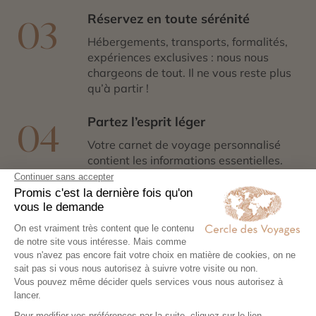
Réservez en toute sérénité
03
Hébergements, transports, formalités,
expériences exclusives : nous nous
chargeons de tout. Il ne vous reste plus
qu’à partir !
Partez l’esprit léger
04
Votre carnet de voyage personnalisé
contient les informations essentielles.
Sur place, notre conciergerie reste
disponible 24/7
Demander un devis