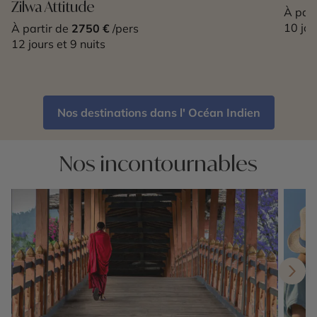
Zilwa Attitude
À part
10 jou
À partir de
2750 €
/pers
12 jours et 9 nuits
Nos destinations dans l' Océan Indien
Nos incontournables