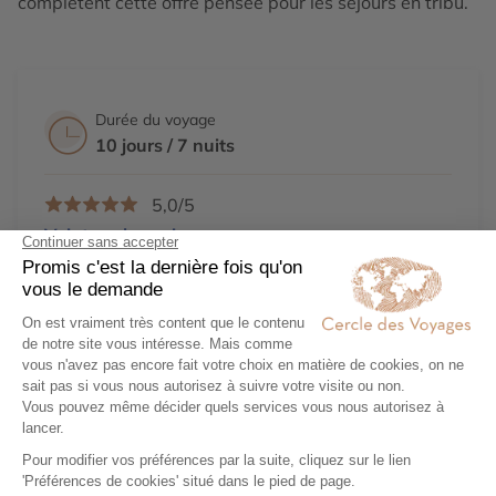
complètent cette offre pensée pour les séjours en tribu.
Durée du voyage
10 jours / 7 nuits
5,0/5
Voir tous les avis
Des conseillers créateurs d'
expériences
Des voyages 100%
personnalisables
Un
engagement
local et responsable
Une agence 31
Avenue Opéra
, Paris
Demander un devis