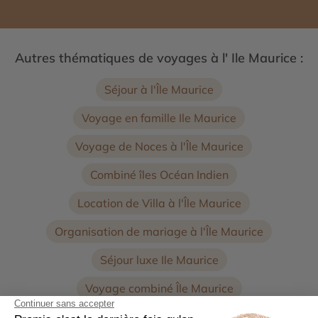
Autres thématiques de voyages à l' Ile Maurice :
Séjour à l'Île Maurice
Voyage en famille Ile Maurice
Voyage de Noces à l'Île Maurice
Combiné îles Océan Indien
Location de Villa à l'Île Maurice
Organisation de mariage à l'Île Maurice
Séjour luxe Ile Maurice
Voyage combiné Île Maurice