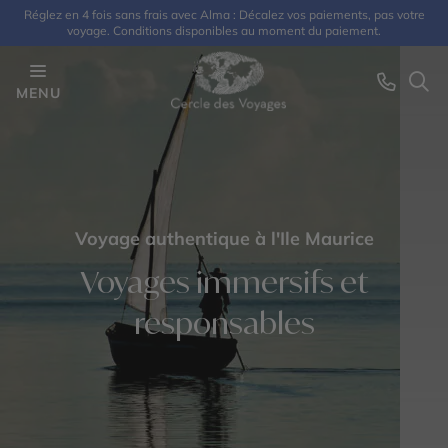
Réglez en 4 fois sans frais avec Alma : Décalez vos paiements, pas votre
voyage. Conditions disponibles au moment du paiement.
MENU
Voyage authentique à l'Ile Maurice
Voyages immersifs et
responsables