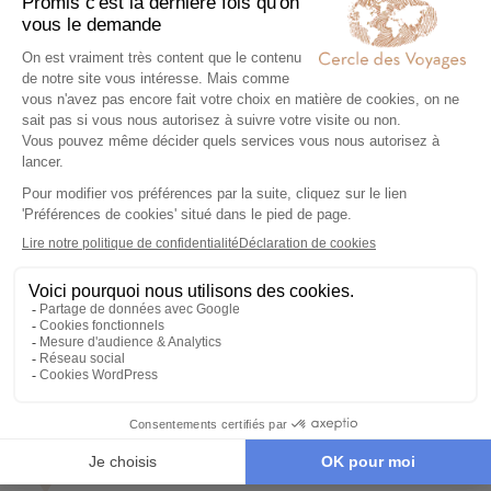
Voici une sélection de
voyages à l’Ile Maurice
un peu
différents des classiques séjours farniente. Nous vous
faisons découvrir une
île Maurice plus authentique
,
hors des sentiers battus :
randonnées
dans des
réserves naturelles,
séjour chez l’habitant
,
déjeuner
avec une famille mauricienne,
rencontre
avec un
pêcheur…
Découvrez les trésors de la biodiversité de Maurice
dans la
réserve naturelle de Bel Ombre
, partagez
une
cérémonie traditionnelle hindoue
avec une
famille locale : l’île n’aura plus de secrets pour vous.
Lire la suite