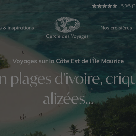
5,0/5 (2
s & inspirations
Nos croisières
Voyages sur la Côte Est de l'Île Maurice
 plages d'ivoire, cri
alizées...