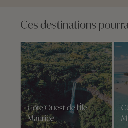
Ces destinations pourrai
Côte Ouest de l'Île
Cô
Maurice
M