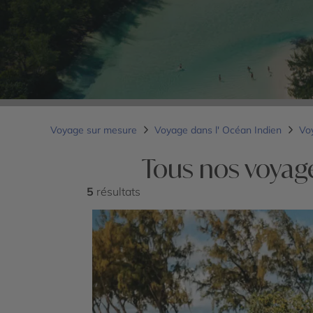
Voyage sur mesure
Voyage dans l' Océan Indien
Voy
Tous nos voyage
5
résultats