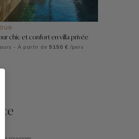
JOUR
ur chic et confort en villa privée
jours - À partir de
5150 €
/pers
ice
iques sauvages.