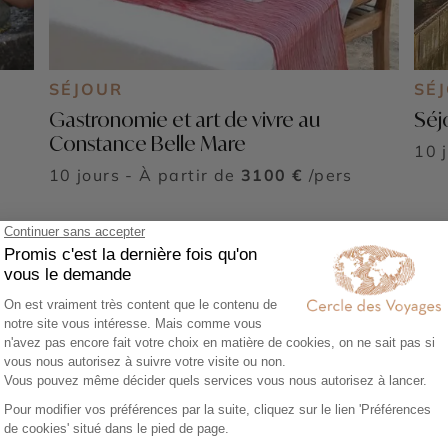
SÉJOUR
SÉ
Gastronomie et art de vivre au
Séjo
Constance Belle Mare
10 
10 jours - À partir de
3100 €
/pers
Voir tous nos voyages Ile Maurice
sur la Côte Est de l'Île Maur
x hôtels bien implantés.
tés d’y découvrir de longues plages de sable blanc et des cr