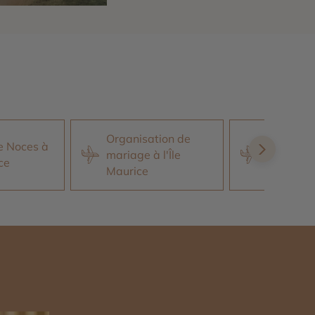
Organisation de
e Noces à
Location 
mariage à l'Île
ice
l'Île Maur
Maurice
n