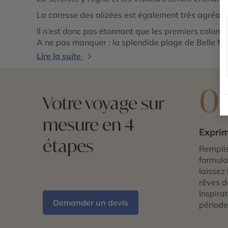
La caresse des alizées est également très agréabl
Il n’est donc pas étonnant que les premiers colons a
A ne pas manquer : la splendide plage de Belle Ma
Lire la suite
0
Votre voyage sur
mesure en 4
Exprim
étapes
Remplis
formulai
laissez 
rêves d
inspira
Demander un devis
période