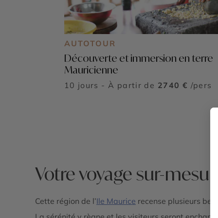
AUTOTOUR
Découverte et immersion en terre
Mauricienne
10 jours - À partir de
2740 €
/pers
Votre voyage sur-mesure 
Cette région de l’
Ile Maurice
recense plusieurs beau
La sérénité y règne et les visiteurs seront enchan