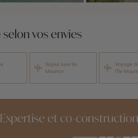
idées voyage
Nos 5 idées voyage
e selon vos envies
le
Séjour luxe Ile
Voyage d
Maurice
l'Île Maur
Expertise et co-constructio