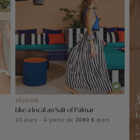
SÉJOUR
Like a local au Salt of Palmar
L
10 jours - À partir de
2080 €
/pers
C
v