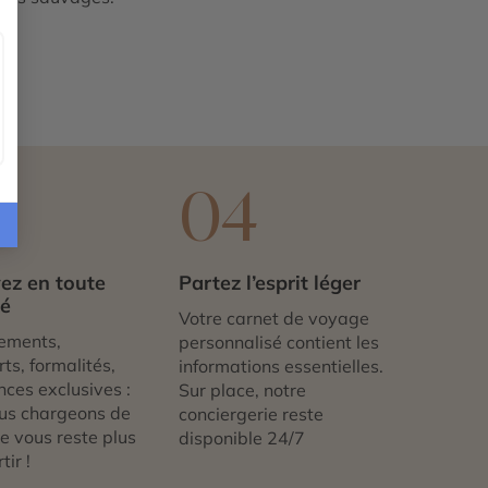
3
04
ez en toute
Partez l’esprit léger
té
Votre carnet de voyage
ements,
personnalisé contient les
ts, formalités,
informations essentielles.
nces exclusives :
Sur place, notre
us chargeons de
conciergerie reste
 ne vous reste plus
disponible 24/7
tir !