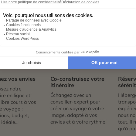
e.
ient choisi cette région au départ pour s’installer.
re adossée à une forêt dense de filaos.
1
02
0
ez vos envies
Co-construisez votre
Réserv
itinéraire
séréni
sez notre
Échangez avec un
Héberg
re en ligne et
conseiller-expert pour
transpor
libre cours à vos
créer un voyage à votre
expérie
e voyage :
image, adapté à vos
nous no
tions, budget,
envies et à votre rythme.
tout. Il
 idéale…
qu’à par