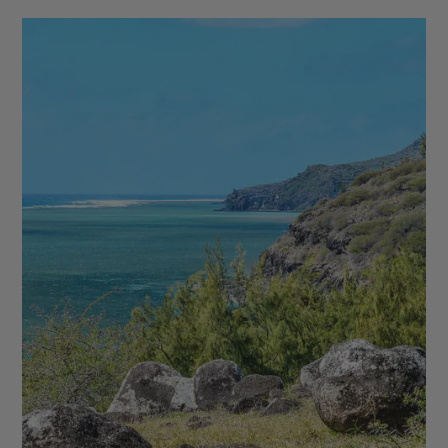
Abra ride - Al Fahidi Historical District - Dubai
Miracle Garden - The Frame - Palm Jumeirah -
Dubaï Mall & Fontaine de Dubaï - Wadi Ghalilah - Al
Zorah Nature Reserve - Mleiha Archaeological
Centre - Jebel Jais