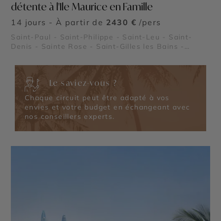
détente à l'Ile Maurice en Famille
14 jours - À partir de
2430 €
/pers
Saint-Paul - Saint-Philippe - Saint-Leu - Saint-
Denis - Sainte Rose - Saint-Gilles les Bains -
Cilaos - Plaine des Cafres - Piton de la Fournaise -
Cirque de Mafate - Cirque de Salazie
Le saviez-vous ?
Chaque circuit peut être adapté à vos
envies et votre budget en échangeant avec
nos conseillers experts.