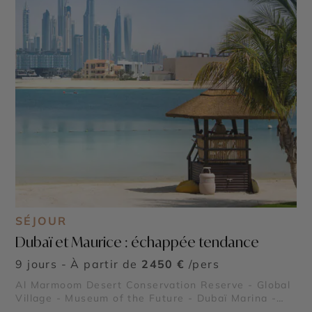
SÉJOUR
Dubaï et Maurice : échappée tendance
9 jours - À partir de
2450 €
/pers
Al Marmoom Desert Conservation Reserve - Global
Village - Museum of the Future - Dubaï Marina -
Burj Al Arab - Madinat Jumeirah - Dubai Creek &