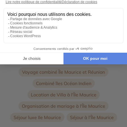
Autres thématiques de voyages à l' Ile Maurice :
Voyage authentique à l'Ile Maurice
Voyage en famille Ile Maurice
Voyage de Noces à l'Île Maurice
Voyage combiné Île Maurice et Réunion
Combiné îles Océan Indien
Location de Villa à l'Île Maurice
Organisation de mariage à l'Île Maurice
Séjour luxe Ile Maurice
Séjour à l'Île Maurice