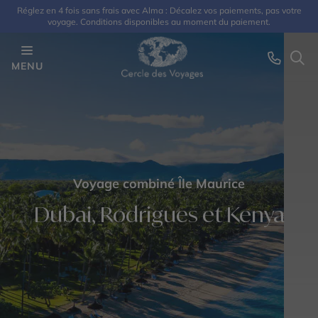
Réglez en 4 fois sans frais avec Alma : Décalez vos paiements, pas votre
voyage. Conditions disponibles au moment du paiement.
MENU
Voyage combiné Île Maurice
Dubai, Rodrigues et Kenya