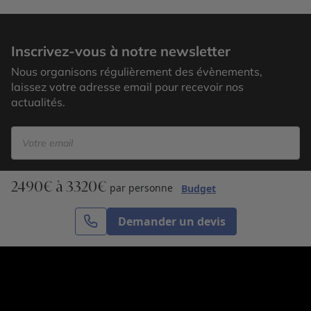
Inscrivez-vous à notre newsletter
Nous organisons régulièrement des évènements,
laissez votre adresse email pour recevoir nos
actualités.
2490€ à 3320€
S’inscrire
par personne
Budget
Demander un devis
Cercle des Voyages est une agence de voyage
spécialisée dans le sur-mesure, appartenant au groupe
Cercle des Vacances. Grâce à notre expertise et notre
passion du voyage, nous sommes là pour vous aider à