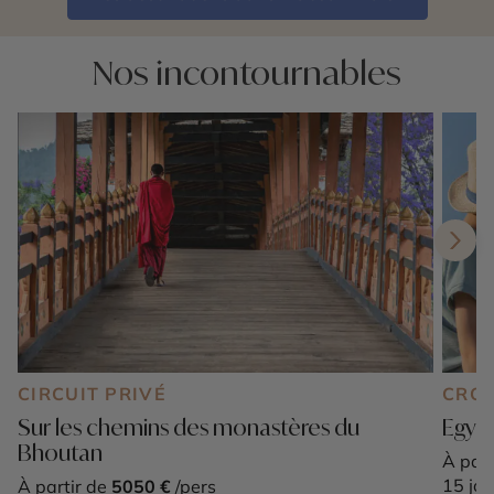
Nos incontournables
CIRCUIT PRIVÉ
CROI
Sur les chemins des monastères du
Egypt
Bhoutan
À part
15 jou
À partir de
5050 €
/pers