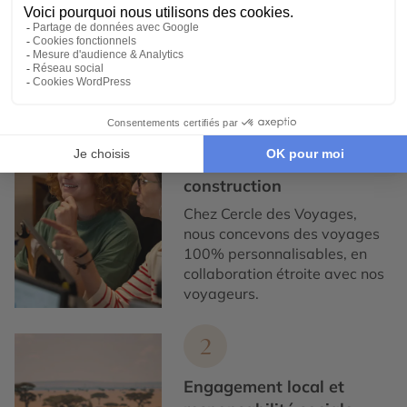
Expertise et co-construction
1
Expertise et co-
construction
Chez Cercle des Voyages,
nous concevons des voyages
100% personnalisables, en
collaboration étroite avec nos
voyageurs.
2
Engagement local et