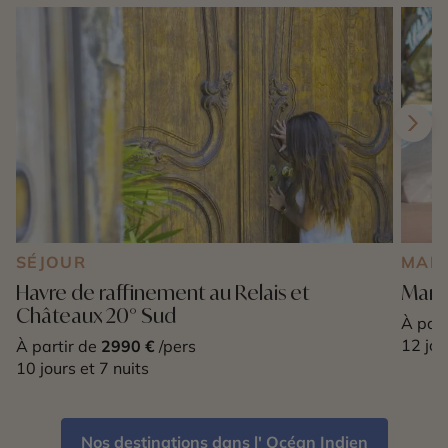
SÉJOUR
MARI
Havre de raffinement au Relais et
Maria
Châteaux 20° Sud
À part
12 jou
À partir de
2990 €
/pers
10 jours et 7 nuits
Nos destinations dans l' Océan Indien