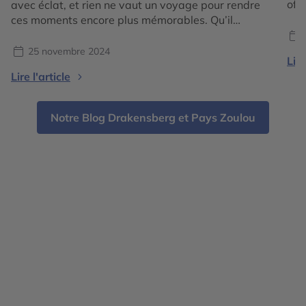
off
avec éclat, et rien ne vaut un voyage pour rendre
tell
ces moments encore plus mémorables. Qu’il
ou 
s’agisse d’un mariage, d’un anniversaire ou d’un
vil
simple désir de se retrouver en famille ou en
25 novembre 2024
Lire
par
couple, les voyages transforment des événements
Lire l'article
uniques en expériences inoubliables. Offrir une
escapade à soi-même ou à […]
Notre Blog Drakensberg et Pays Zoulou