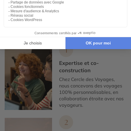
Expertise et co-construction
1
Expertise et co-
construction
Chez Cercle des Voyages,
nous concevons des voyages
100% personnalisables, en
collaboration étroite avec nos
voyageurs.
2