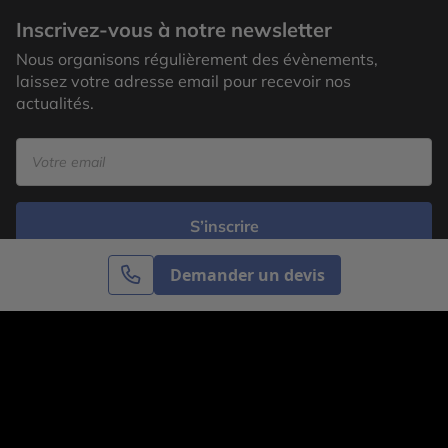
Inscrivez-vous à notre newsletter
Nous organisons régulièrement des évènements,
laissez votre adresse email pour recevoir nos
actualités.
S’inscrire
Demander un devis
Cercle des Voyages est une agence de voyage
spécialisée dans le sur-mesure, appartenant au groupe
Cercle des Vacances. Grâce à notre expertise et notre
passion du voyage, nous sommes là pour vous aider à
réaliser le voyage de vos rêves. Notre équipe est à
votre écoute pour créer le voyage qui vous ressemble.