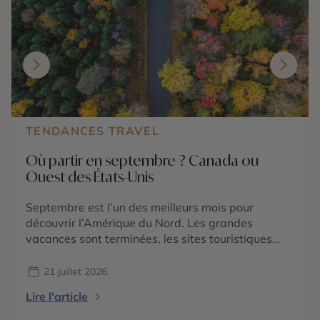
TENDANCES TRAVEL
Où partir en septembre ? Canada ou
Ouest des États-Unis
Septembre est l’un des meilleurs mois pour
découvrir l’Amérique du Nord. Les grandes
vacances sont terminées, les sites touristiques
retrouvent progressivement leur tranquillité et les
températures deviennent souvent plus agréables
21 juillet 2026
pour explorer les villes, randonner ou prendre la
Lire l'article
route. Mais où partir en septembre pour profiter
pleinement de cette arrière-saison ? Deux