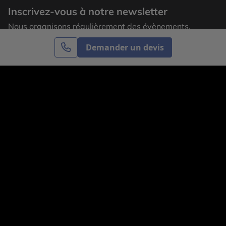
Inscrivez-vous à notre newsletter
Nous organisons régulièrement des évènements,
laissez votre adresse email pour recevoir nos
Demander un devis
actualités.
S’inscrire
Cercle des Voyages est une agence de voyage
spécialisée dans le sur-mesure, appartenant au groupe
Cercle des Vacances. Grâce à notre expertise et notre
passion du voyage, nous sommes là pour vous aider à
réaliser le voyage de vos rêves. Notre équipe est à
votre écoute pour créer le voyage qui vous ressemble.