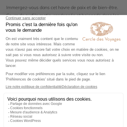
Immergez-vous dans cet havre de paix et de bien-être.
Cours de surf le matin, randonnée et baignade dans les
cascades l'après-midi, et farniente face au coucher de
soleil le soir. Un séjour idéal pour lâcher prise et se
faire du bien. Goûtez aux spécialités locales à base de
poisson et de fruits frais, comme le poke bowl ou le
shave ice, le granité hawaïen, à commander aux food
trucks en bord de mer. Que vous soyez partisan de ce
lifestyle "à la cool" ou non, et peu importe si les
chemises à fleurs vous vont bien, appréciez cette
invitation à la détente.
Cap sur l'Afrique du Sud
L'
Afrique du Sud
, c'est le voyage itinérant par
excellence ! Villes ancrées dans l'Histoire, paysages