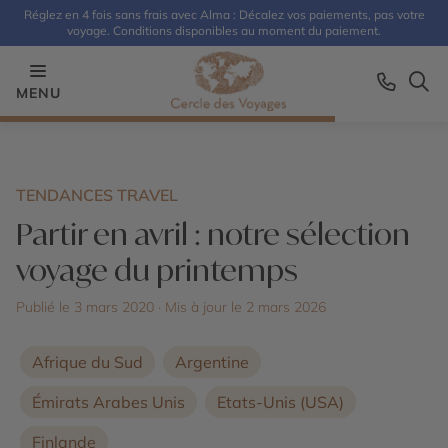
Réglez en 4 fois sans frais avec Alma : Décalez vos paiements, pas votre
voyage. Conditions disponibles au moment du paiement.
MENU
TENDANCES TRAVEL
Partir en avril : notre sélection
voyage du printemps
Publié le 3 mars 2020
· Mis à jour le
2 mars 2026
Afrique du Sud
Argentine
Émirats Arabes Unis
Etats-Unis (USA)
Finlande