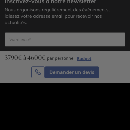
Inscrivez-vous à notre newsletter
Nous organisons régulièrement des évènements,
laissez votre adresse email pour recevoir nos
actualités.
3790€ à 4600€
S’inscrire
par personne
Budget
Demander un devis
Cercle des Voyages est une agence de voyage
spécialisée dans le sur-mesure, appartenant au groupe
Cercle des Vacances. Grâce à notre expertise et notre
passion du voyage, nous sommes là pour vous aider à
réaliser le voyage de vos rêves. Notre équipe est à
votre écoute pour créer le voyage qui vous ressemble.