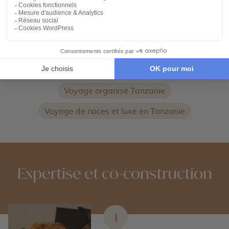
Voyage dans le Parc du Serengeti
Voyage au Kilimandjaro
Voyage au Cratère de Ngorongoro
Combiné Tanzanie et Zanzibar
Voyage organisé Tanzanie
Voyage de noces et luxe en Tanzanie
Expertise et co-construction
1