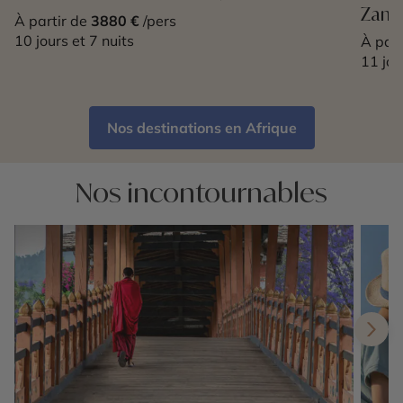
Zanz
À partir de
3880 €
/pers
10 jours et 7 nuits
À part
11 jou
Nos destinations en Afrique
Nos incontournables