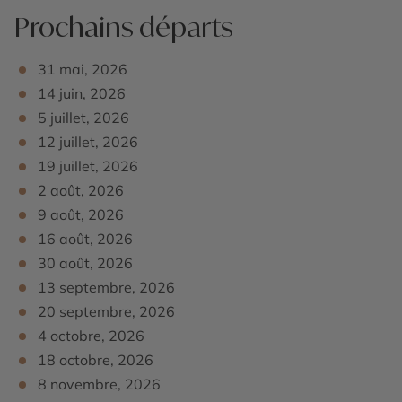
magique pour entreprendre une remontée épique dont
considérable en toute saison: gazelles, antilopes,
Prochains départs
vous vous souviendrez longtemps. Dîner et nuit au
girafes, buffles, zèbres, chacals, phacochères, singes…
lodge.
tous y sont réunis. Éléphants, hippopotames, crocodiles
31 mai, 2026
figurent également parmi les principaux pensionnaires
du parc.
14 juin, 2026
Safari l’après-midi au Serengeti en véhicule
4×4.
Diner et nuit au lodge.
5 juillet, 2026
12 juillet, 2026
19 juillet, 2026
2 août, 2026
9 août, 2026
16 août, 2026
30 août, 2026
13 septembre, 2026
20 septembre, 2026
4 octobre, 2026
18 octobre, 2026
8 novembre, 2026