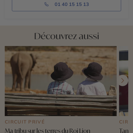
01 40 15 15 13
Découvrez aussi
CIRCUIT PRIVÉ
CIRC
Ma tribu sur les terres du Roi Lion
Tanza