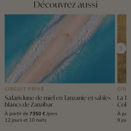
Découvrez aussi
CIRCUIT PRIVÉ
CIRC
Safaris lune de miel en Tanzanie et sables
La Ta
blancs de Zanzibar
Colle
À partir de
7350 €
/pers
À part
12 jours et 10 nuits
9 jour