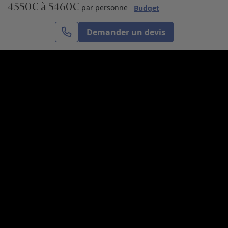
4550€ à 5460€
S’inscrire
par personne
Budget
Demander un devis
Cercle des Voyages est une agence de voyage
spécialisée dans le sur-mesure, appartenant au groupe
Cercle des Vacances. Grâce à notre expertise et notre
passion du voyage, nous sommes là pour vous aider à
réaliser le voyage de vos rêves. Notre équipe est à
votre écoute pour créer le voyage qui vous ressemble.
Co-concevez votre voyage
Nous contacter
Venez nous voir
31, avenue de l’Opéra