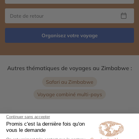
Organisez votre voyage
Autres thématiques de voyages au Zimbabwe :
Safari au Zimbabwe
Voyage combiné multi-pays