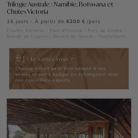
Trilogie Australe : Namibie, Botswana et
Chutes Victoria
16 jours - À partir de
6200 €
/pers
Chutes Victoria - Parc d'Etosha - Parc de Chobe -
Bande de Caprivi - Désert du Namib - Twyfelfontein
- Walvis Bay - Deadvlei - Sossusvlei
Le saviez-vous ?
Chaque circuit peut être adapté à vos
envies et votre budget en échangeant avec
nos conseillers experts.