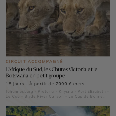
CIRCUIT ACCOMPAGNÉ
L'Afrique du Sud, les Chutes Victoria et le
Botswana en petit groupe
18 jours - À partir de
7000 €
/pers
Johannesburg - Pretoria - Knysna - Port Elizabeth -
Le Cap - Blyde River Canyon - Le Cap de Bonne
Espérance