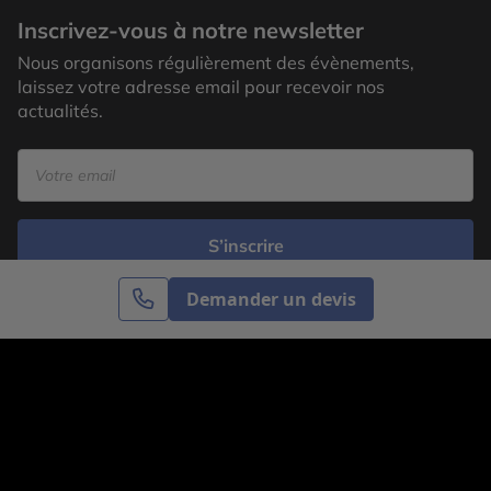
Inscrivez-vous à notre newsletter
Nous organisons régulièrement des évènements,
laissez votre adresse email pour recevoir nos
actualités.
S’inscrire
Demander un devis
Cercle des Voyages est une agence de voyage
spécialisée dans le sur-mesure, appartenant au groupe
Cercle des Vacances. Grâce à notre expertise et notre
passion du voyage, nous sommes là pour vous aider à
réaliser le voyage de vos rêves. Notre équipe est à
votre écoute pour créer le voyage qui vous ressemble.