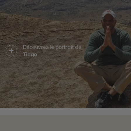
éléphants, offre des
safaris
inoubliables où vous
pourrez observer lions, girafes et antilopes dans leur
habitat naturel. Si vous êtes passionné d’histoire, ne
manquez pas le site archéologique de Great
Zimbabwe, vestige d’une ancienne cité médiévale,
qui témoigne de la richesse culturelle et
architecturale de la région.
Découvrez le portrait de
Enfin, pour une expérience plus intimiste, optez pour
Tiago
une escapade sur le
lac Kariba
. Ce lac artificiel est
une invitation à la détente avec ses couchers de soleil
magiques et ses croisières sur des houseboats. Les
amateurs de pêche et d’ornithologie y trouveront
également leur bonheur. Le Zimbabwe, par la
diversité de ses activités et la chaleur de son accueil,
promet un voyage mémorable à tous ses visiteurs.
Avec les conseillers spécialistes du Cercle des
Voyages, partez pour une découverte du Zimbabwe
en petit groupe.