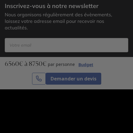
Inscrivez-vous à notre newsletter
Nous organisons régulièrement des évènements,
laissez votre adresse email pour recevoir nos
actualités.
6560€ à 8750€
S’inscrire
par personne
Budget
Demander un devis
Cercle des Voyages est une agence de voyage
spécialisée dans le sur-mesure, appartenant au groupe
Cercle des Vacances. Grâce à notre expertise et notre
passion du voyage, nous sommes là pour vous aider à
réaliser le voyage de vos rêves. Notre équipe est à
votre écoute pour créer le voyage qui vous ressemble.