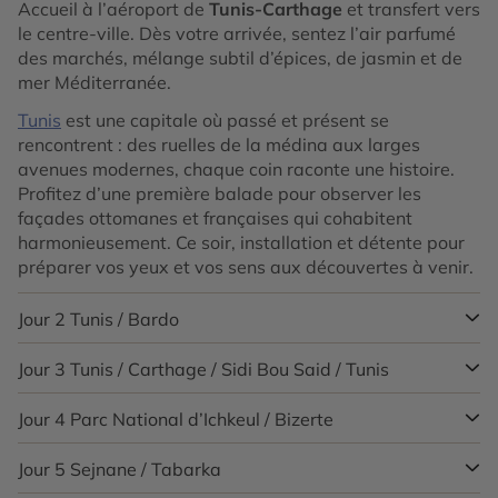
Accueil à l’aéroport de
Tunis-Carthage
et transfert vers
le centre-ville. Dès votre arrivée, sentez l’air parfumé
des marchés, mélange subtil d’épices, de jasmin et de
mer Méditerranée.
Tunis
est une capitale où passé et présent se
rencontrent : des ruelles de la médina aux larges
avenues modernes, chaque coin raconte une histoire.
Profitez d’une première balade pour observer les
façades ottomanes et françaises qui cohabitent
harmonieusement.
Ce soir, installation et détente pour
préparer vos yeux et vos sens aux découvertes à venir.
Jour 2
Tunis / Bardo
Jour 3
Tunis / Carthage / Sidi Bou Said / Tunis
Aujourd’hui, immersion dans l’histoire de la Tunisie
antique avec la visite du
Musée du Bardo
, qui abrite
l’une des plus prestigieuses collections de mosaïques
Jour 4
Parc National d’Ichkeul / Bizerte
Départ pour
Carthage
, l’ancienne capitale punique et
romaines au monde. Chaque salle dévoile des scènes
romaine inscrite au patrimoine mondial de l’UNESCO.
de la vie quotidienne, mythologiques ou religieuses,
Sur la colline de Byrsa, imaginez Hannibal et ses
Jour 5
Sejnane / Tabarka
Journée nature et découverte écologique.
Le Parc
avec un détail artistique stupéfiant.
éléphants traversant les collines, contemplez les
ports
National d’Ichkeul
, classé UNESCO, est un sanctuaire