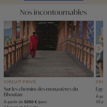
Nos incontournables
CIRCUIT PRIVÉ
CROI
Sur les chemins des monastères du
Egypt
Bhoutan
À part
15 jou
À partir de
5050 €
/pers
14 jours et 12 nuits