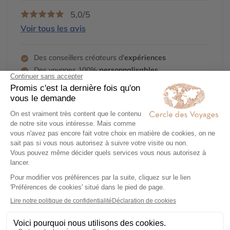
5,0/5
Voir tous les avis
Des conseillers créateurs d'
expériences
Des voyages 100%
personnalisables
Un
engagement
local et responsable
Une agence 31
Avenue Opéra
, Paris
Demander un devis
01 40 15 15 13
Découvrez aussi