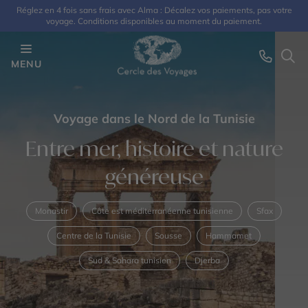
Réglez en 4 fois sans frais avec Alma : Décalez vos paiements, pas votre
voyage. Conditions disponibles au moment du paiement.
MENU
Voyage dans le Nord de la Tunisie
Entre mer, histoire et nature
généreuse
Monastir
Côte est méditerranéenne tunisienne
Sfax
Centre de la Tunisie
Sousse
Hammamet
Sud & Sahara tunisien
Djerba