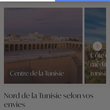
Côte e
médite
Centre de la Tunisie
tunisi
Nos 5 idées voyage
Nos 5 idées vo
Nord de la Tunisie selon vos
envies