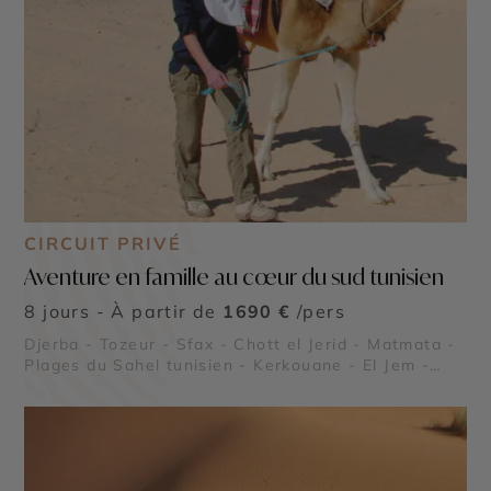
CIRCUIT PRIVÉ
Aventure en famille au cœur du sud tunisien
8 jours - À partir de
1690 €
/pers
Djerba - Tozeur - Sfax - Chott el Jerid - Matmata -
Plages du Sahel tunisien - Kerkouane - El Jem -
Dougga