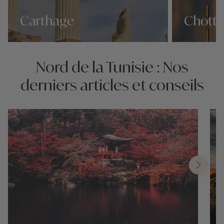
Carthage
Chott e
Nos 5 idées voyage
Nos 5 idées vo
Nord de la Tunisie : Nos
derniers articles et conseils