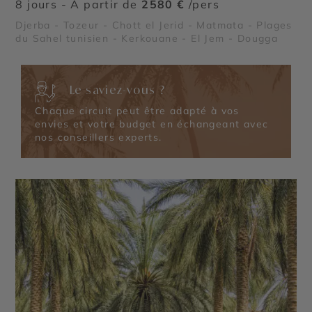
8 jours - À partir de
2580 €
/pers
Djerba - Tozeur - Chott el Jerid - Matmata - Plages
du Sahel tunisien - Kerkouane - El Jem - Dougga
Le saviez-vous ?
Chaque circuit peut être adapté à vos
envies et votre budget en échangeant avec
nos conseillers experts.