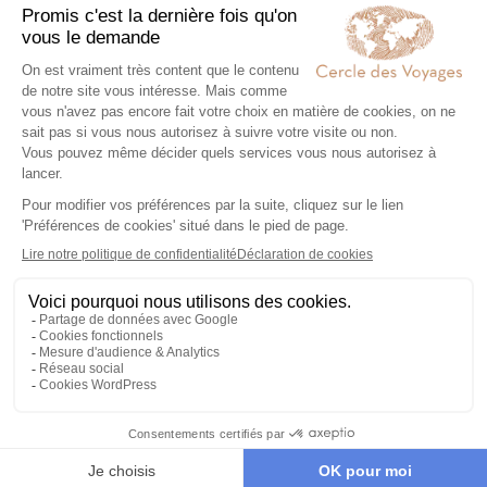
Hébergements, transports, formalités,
expériences exclusives : nous nous
chargeons de tout. Il ne vous reste plus
qu’à partir !
Partez l’esprit léger
04
Votre carnet de voyage personnalisé
contient les informations essentielles.
Sur place, notre conciergerie reste
disponible 24/7
Demander un devis
Ces destinations pourraient
aussi vous plaire