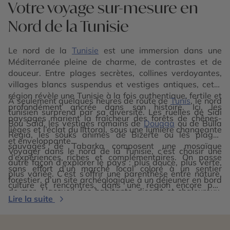
Votre voyage sur-mesure en
Nord de la Tunisie
Le nord de la
Tunisie
est une immersion dans une
Méditerranée pleine de charme, de contrastes et de
douceur. Entre plages secrètes, collines verdoyantes,
villages blancs suspendus et vestiges antiques, cette
région révèle une Tunisie à la fois authentique, fertile et
À seulement quelques heures de route de
Tunis
, le nord
profondément ancrée dans son histoire. Ici, les
tunisien surprend par sa diversité. Les ruelles de Sidi
paysages marient la fraîcheur des forêts de chênes-
Bou Saïd, les vestiges romains de
Dougga
ou de Bulla
lièges et l’éclat du littoral, sous une lumière changeante
Regia, les souks animés de Bizerte ou les plages
et enveloppante.
sauvages de Tabarka composent une mosaïque
Voyager dans le nord de la Tunisie, c’est choisir une
d’expériences riches et complémentaires. On passe
autre façon d’explorer le pays : plus douce, plus verte,
sans effort d’un marché local coloré à un sentier
plus variée. C’est s’offrir une parenthèse entre nature,
forestier, d’un site archéologique à un déjeuner en bord
culture et rencontres, dans une région encore peu
de mer. L’accueil des habitants, discret et chaleureux,
fréquentée mais intensément vivante. Un voyage où les
Lire la suite
donne à chaque halte une dimension humaine
sensations sont multiples, les découvertes constantes,
précieuse.
et la beauté toujours accessible.