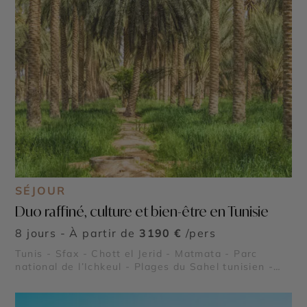
SÉJOUR
Duo raffiné, culture et bien-être en Tunisie
8 jours - À partir de
3190 €
/pers
Tunis - Sfax - Chott el Jerid - Matmata - Parc
national de l’Ichkeul - Plages du Sahel tunisien -
Kerkouane