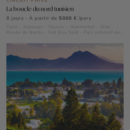
CIRCUIT PRIVÉ
La boucle du nord tunisien
8 jours - À partir de
5000 €
/pers
Tunis - Kairouan - Sousse - Hammamet - Sfax -
Musée du Bardo - Sidi Bou Saïd - Parc national de
l’Ichkeul - Kerkouane - Dougga - Carthage