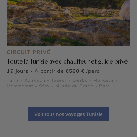
CIRCUIT PRIVÉ
Toute la Tunisie avec chauffeur et guide privé
19 jours - À partir de
6560 €
/pers
Tunis - Kairouan - Tozeur - Djerba - Monastir -
Hammamet - Sfax - Musée du Bardo - Parc
national de l’Ichkeul - Plages du Sahel tunisien -
Les îles Kerkennah - Kerkouane - El Jem - Dougga -
Carthage
Voir tous nos voyages Tunisie