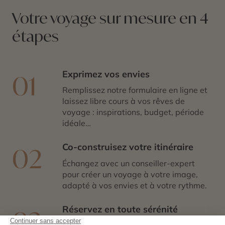
Votre voyage sur mesure en 4
étapes
Exprimez vos envies
01
Remplissez notre formulaire en ligne et
laissez libre cours à vos rêves de
voyage : inspirations, budget, période
idéale…
Co-construisez votre itinéraire
02
Échangez avec un conseiller-expert
pour créer un voyage à votre image,
adapté à vos envies et à votre rythme.
Réservez en toute sérénité
03