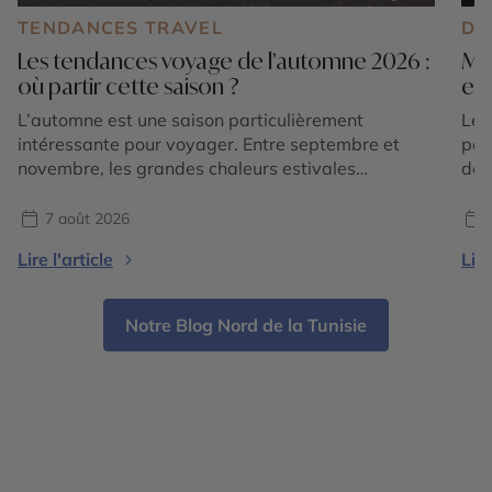
TENDANCES TRAVEL
DE
Les tendances voyage de l’automne 2026 :
Mar
où partir cette saison ?
exp
L’automne est une saison particulièrement
Le 
intéressante pour voyager. Entre septembre et
pos
novembre, les grandes chaleurs estivales
des
s’atténuent dans de nombreuses régions du
som
monde, les paysages changent de couleurs et
imm
7 août 2026
chaque destination dévoile une atmosphère
div
Lire l'article
Lire
différente. En 2026, les tendances voyage
des
confirment surtout une envie de partir pour vivre
sou
une expérience liée à la saison : […]
Notre Blog Nord de la Tunisie