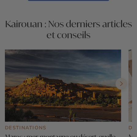
Kairouan : Nos derniers articles
et conseils
DESTINATIONS
DE
Maroc : mer, montagne ou désert, quelle
Mar