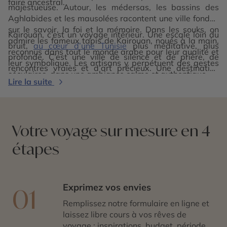
faire ancestral.
majestueuse. Autour, les médersas, les bassins des
Aghlabides et les mausolées racontent une ville fondée
sur le savoir, la foi et la mémoire. Dans les souks, on
Kairouan, c’est un voyage intérieur. Une escale loin du
admire les fameux tapis de Kairouan, noués à la main,
bruit,
au cœur d’une Tunisie
plus méditative, plus
reconnus dans tout le monde arabe pour leur qualité et
profonde. C’est une ville de silence et de prière, de
leur symbolique. Les artisans y perpétuent des gestes
rencontres vraies et d’art précieux. Une destination
séculaires, dans une ambiance calme et authentique.
incontournable pour qui cherche à comprendre l’âme
Lire la suite
tunisienne dans toute sa richesse historique et
spirituelle.
Votre voyage sur mesure en 4
étapes
Exprimez vos envies
01
Remplissez notre formulaire en ligne et
laissez libre cours à vos rêves de
voyage : inspirations, budget, période