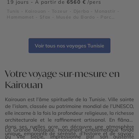
19 jours - À partir de
6560 €
/pers
Tunis - Kairouan - Tozeur - Djerba - Monastir -
Hammamet - Sfax - Musée du Bardo - Parc
national de l’Ichkeul - Plages du Sahel tunisien -
Les îles Kerkennah - Kerkouane - El Jem - Dougga -
Carthage
Voir tous nos voyages Tunisie
Votre voyage sur-mesure en
Kairouan
Kairouan est l’âme spirituelle de la Tunisie. Ville sainte
de l’islam, classée au patrimoine mondial de l’UNESCO,
elle incarne à la fois la profondeur religieuse, la richesse
architecturale et le raffinement artisanal. En flânant
dans ses ruelles ocre, on découvre une atmosphère
La Grande Mosquée, monument emblématique fondé
unique, empreinte de sérénité, d’histoire et de savoir-
au VIIe siècle, impressionne par son austérité