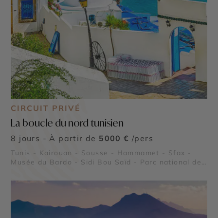
CIRCUIT PRIVÉ
La boucle du nord tunisien
8 jours - À partir de
5000 €
/pers
Tunis - Kairouan - Sousse - Hammamet - Sfax -
Musée du Bardo - Sidi Bou Saïd - Parc national de
l’Ichkeul - Kerkouane - Dougga - Carthage