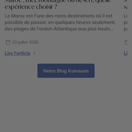
expérience choisir ?
sa
Le Maroc est l'une des rares destinations où il est
Le 
possible de passer, en quelques heures seulement,
par
des plages de l'océan Atlantique aux plus hauts
pay
sommets de l'Atlas, avant de rejoindre les
Mar
immenses dunes du Sahara. Cette incroyable
spo
20 juillet 2026
diversité de paysages fait du royaume une
Pou
Lire l'article
Lire
destination idéale pour les voyageurs qui
méd
souhaitent vivre plusieurs expériences […]
Notre Blog Kairouan