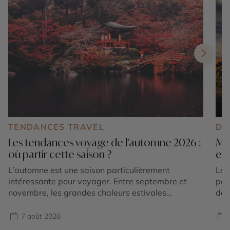
TENDANCES TRAVEL
DE
Les tendances voyage de l’automne 2026 :
Mar
où partir cette saison ?
exp
L’automne est une saison particulièrement
Le 
intéressante pour voyager. Entre septembre et
pos
novembre, les grandes chaleurs estivales
des
s’atténuent dans de nombreuses régions du
som
monde, les paysages changent de couleurs et
imm
7 août 2026
chaque destination dévoile une atmosphère
div