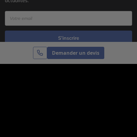
actualités.
S’inscrire
Demander un devis
Cercle des Voyages est une agence de voyage
spécialisée dans le sur-mesure, appartenant au groupe
Cercle des Vacances. Grâce à notre expertise et notre
passion du voyage, nous sommes là pour vous aider à
réaliser le voyage de vos rêves. Notre équipe est à
votre écoute pour créer le voyage qui vous ressemble.
Co-concevez votre voyage