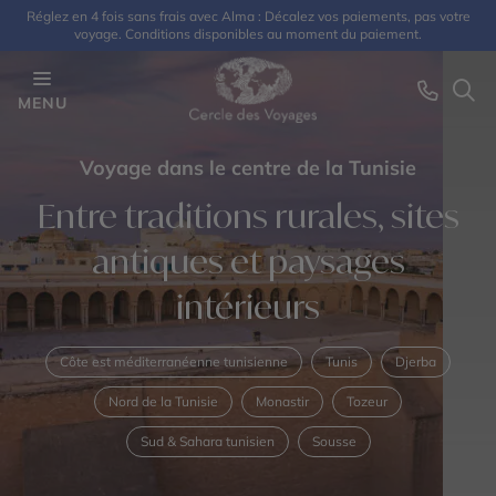
Réglez en 4 fois sans frais avec Alma : Décalez vos paiements, pas votre
voyage. Conditions disponibles au moment du paiement.
MENU
Voyage dans le centre de la Tunisie
Entre traditions rurales, sites
antiques et paysages
intérieurs
Côte est méditerranéenne tunisienne
Tunis
Djerba
Nord de la Tunisie
Monastir
Tozeur
Sud & Sahara tunisien
Sousse