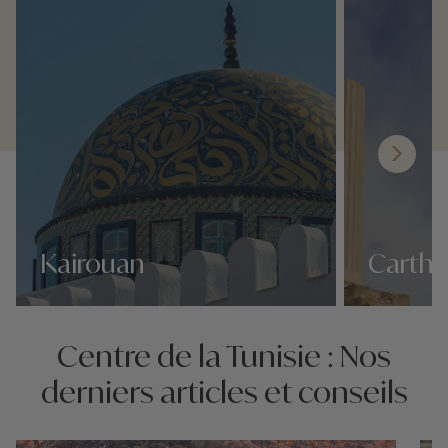
Kairouan
Carth
Nos 2 idées voyage
Nos 2 idées vo
Centre de la Tunisie : Nos
derniers articles et conseils