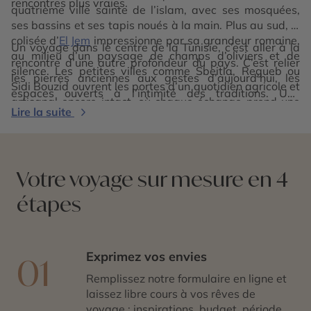
rencontres plus vraies.
quatrième ville sainte de l’islam, avec ses mosquées,
ses bassins et ses tapis noués à la main. Plus au sud, le
colisée d’
El Jem
impressionne par sa grandeur romaine,
Un voyage dans le centre de la Tunisie, c’est aller à la
au milieu d’un paysage de champs d’oliviers et de
rencontre d’une autre profondeur du pays. C’est relier
silence. Les petites villes comme Sbeitla, Regueb ou
les pierres anciennes aux gestes d’aujourd’hui, les
Sidi Bouzid ouvrent les portes d’un quotidien agricole et
espaces ouverts à l’intimité des traditions. Une
artisanal encore intact, où chaque échange prend une
parenthèse sincère et enracinée, loin des clichés, où le
Lire la suite
valeur particulière.
patrimoine, les savoir-faire et les paysages racontent
l’âme intérieure de la Tunisie.
Votre voyage sur mesure en 4
étapes
Exprimez vos envies
01
Remplissez notre formulaire en ligne et
laissez libre cours à vos rêves de
voyage : inspirations, budget, période