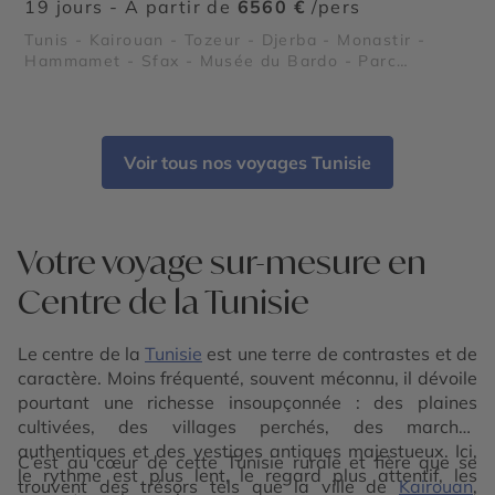
19 jours - À partir de
6560 €
/pers
Tunis - Kairouan - Tozeur - Djerba - Monastir -
Hammamet - Sfax - Musée du Bardo - Parc
national de l’Ichkeul - Plages du Sahel tunisien -
Les îles Kerkennah - Kerkouane - El Jem - Dougga -
Carthage
Voir tous nos voyages Tunisie
Votre voyage sur-mesure en
Centre de la Tunisie
Le centre de la
Tunisie
est une terre de contrastes et de
caractère. Moins fréquenté, souvent méconnu, il dévoile
pourtant une richesse insoupçonnée : des plaines
cultivées, des villages perchés, des marchés
authentiques et des vestiges antiques majestueux. Ici,
C’est au cœur de cette Tunisie rurale et fière que se
le rythme est plus lent, le regard plus attentif, les
trouvent des trésors tels que la ville de
Kairouan
,