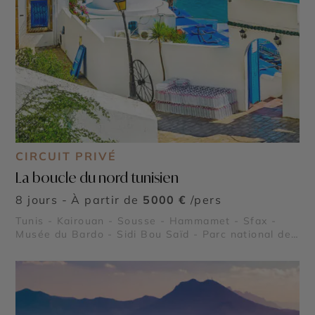
CIRCUIT PRIVÉ
La boucle du nord tunisien
8 jours - À partir de
5000 €
/pers
Tunis - Kairouan - Sousse - Hammamet - Sfax -
Musée du Bardo - Sidi Bou Saïd - Parc national de
l’Ichkeul - Kerkouane - Dougga - Carthage