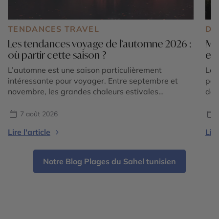
TENDANCES TRAVEL
DE
Les tendances voyage de l’automne 2026 :
Mar
où partir cette saison ?
exp
L’automne est une saison particulièrement
Le 
intéressante pour voyager. Entre septembre et
pos
novembre, les grandes chaleurs estivales
des
s’atténuent dans de nombreuses régions du
som
monde, les paysages changent de couleurs et
imm
7 août 2026
chaque destination dévoile une atmosphère
div
Lire l'article
Lire
différente. En 2026, les tendances voyage
des
confirment surtout une envie de partir pour vivre
sou
une expérience liée à la saison : […]
Notre Blog Plages du Sahel tunisien