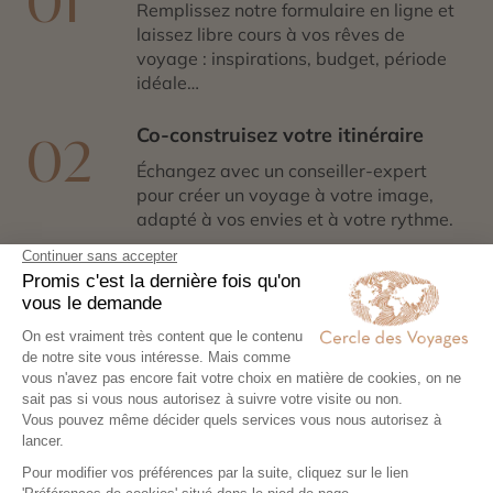
01
Remplissez notre formulaire en ligne et
laissez libre cours à vos rêves de
voyage : inspirations, budget, période
idéale…
Co-construisez votre itinéraire
02
Échangez avec un conseiller-expert
pour créer un voyage à votre image,
adapté à vos envies et à votre rythme.
Réservez en toute sérénité
03
Hébergements, transports, formalités,
expériences exclusives : nous nous
chargeons de tout. Il ne vous reste plus
qu’à partir !
Partez l’esprit léger
04
Votre carnet de voyage personnalisé
contient les informations essentielles.