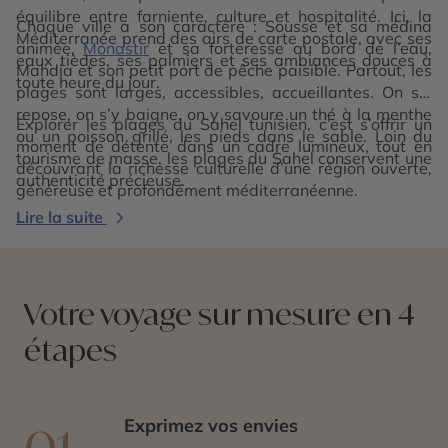
équilibre entre farniente, culture et hospitalité. Ici, la
Chaque ville a son caractère : Sousse et sa médina
Méditerranée prend des airs de carte postale, avec ses
animée,
Monastir
et sa forteresse au bord de l’eau,
eaux tièdes, ses palmiers et ses ambiances douces à
Mahdia et son petit port de pêche paisible. Partout, les
toute heure du jour.
plages sont larges, accessibles, accueillantes. On s’y
repose, on s’y baigne, on y savoure un thé à la menthe
Explorer les plages du Sahel tunisien, c’est s’offrir un
ou un poisson grillé, les pieds dans le sable. Loin du
moment de détente dans un cadre lumineux, tout en
tourisme de masse, les plages du Sahel conservent une
découvrant la richesse culturelle d’une région ouverte,
authenticité précieuse.
généreuse et profondément méditerranéenne.
Lire la suite
Votre voyage sur mesure en 4
étapes
Exprimez vos envies