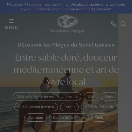
Réglez en 4 fois sans frais avec Alma : Décalez vos paiements, pas votre
voyage. Conditions disponibles au moment du paiement.
MENU
Découvrir les Plages du Sahel tunisien
Entre sable doré, douceur
méditerranéenne et art de
vivre local
Côte est méditerranéenne tunisienne
Sfax
Djerba
Sud & Sahara tunisien
Tozeur
Nord de la Tunisie
Kairouan
Centre de la Tunisie
Tunis