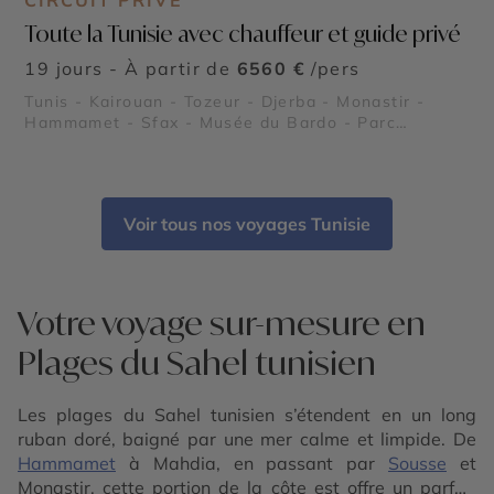
CIRCUIT PRIVÉ
Toute la Tunisie avec chauffeur et guide privé
19 jours - À partir de
6560 €
/pers
Tunis - Kairouan - Tozeur - Djerba - Monastir -
Hammamet - Sfax - Musée du Bardo - Parc
national de l’Ichkeul - Plages du Sahel tunisien -
Les îles Kerkennah - Kerkouane - El Jem - Dougga -
Carthage
Voir tous nos voyages Tunisie
Votre voyage sur-mesure en
Plages du Sahel tunisien
Les plages du Sahel tunisien s’étendent en un long
ruban doré, baigné par une mer calme et limpide. De
Hammamet
à Mahdia, en passant par
Sousse
et
Monastir, cette portion de la côte est offre un parfait