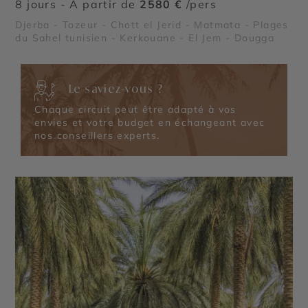
8 jours - À partir de
2580 €
/pers
Djerba - Tozeur - Chott el Jerid - Matmata - Plages
du Sahel tunisien - Kerkouane - El Jem - Dougga
Le saviez-vous ?
Chaque circuit peut être adapté à vos
envies et votre budget en échangeant avec
nos conseillers experts.