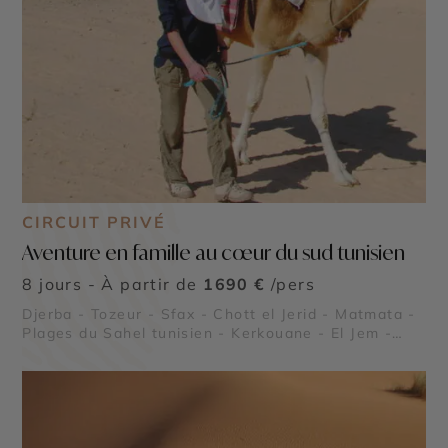
CIRCUIT PRIVÉ
Aventure en famille au cœur du sud tunisien
8 jours - À partir de
1690 €
/pers
Djerba - Tozeur - Sfax - Chott el Jerid - Matmata -
Plages du Sahel tunisien - Kerkouane - El Jem -
Dougga