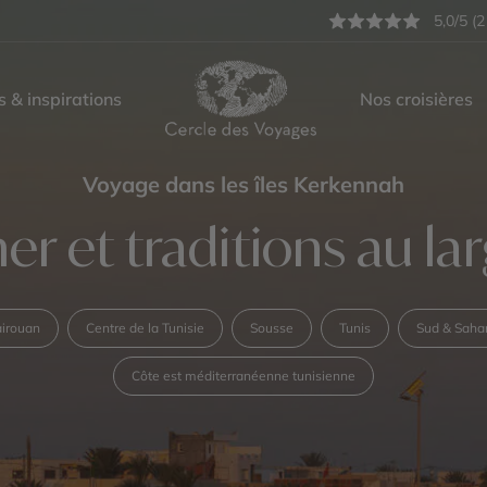
5,0/5 (2
s & inspirations
Nos croisières
Voyage dans les îles Kerkennah
er et traditions au la
irouan
Centre de la Tunisie
Sousse
Tunis
Sud & Sahar
Côte est méditerranéenne tunisienne