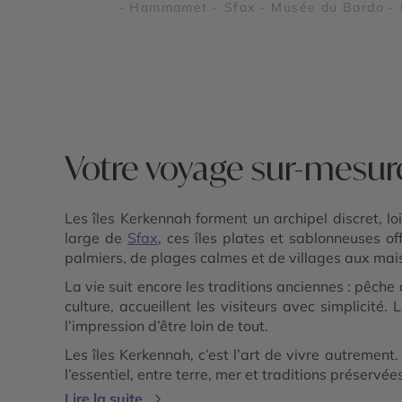
- Hammamet - Sfax - Musée du Bardo - 
national de l’Ichkeul - Plages du Sahel
tunisien - Les îles Kerkennah - Kerkouan
El Jem - Dougga - Carthage
Votre voyage sur-mesur
Les îles Kerkennah forment un archipel discret, l
large de
Sfax
, ces îles plates et sablonneuses of
palmiers, de plages calmes et de villages aux mai
La vie suit encore les traditions anciennes : pêche a
culture, accueillent les visiteurs avec simplicité
l’impression d’être loin de tout.
Les îles Kerkennah, c’est l’art de vivre autrement
l’essentiel, entre terre, mer et traditions préservée
Lire la suite