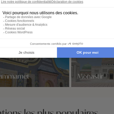
ammamet
Monastir
idées voyage
Nos 1 idées voyage
tions les plus populaires