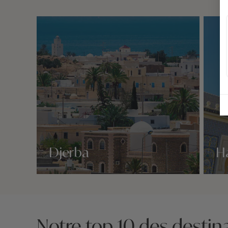
Djerba
H
Nos 1 idées voyage
Nos 1 
Notre top 10 des destina