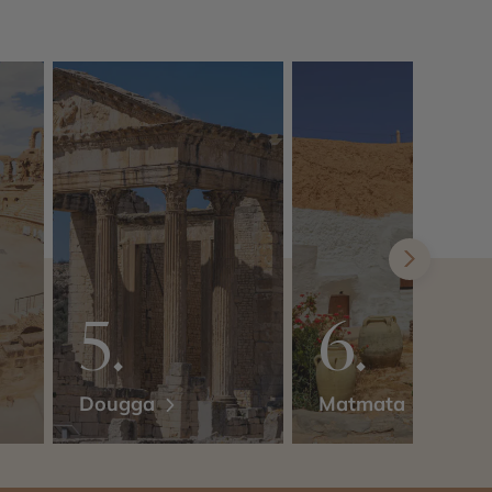
Dougga
Matmata