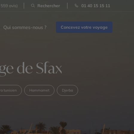
 559 avis)
Rechercher
01 40 15 15 11
Qui sommes-nous ?
Concevez votre voyage
rge de Sfax
a tunisien
Hammamet
Djerba