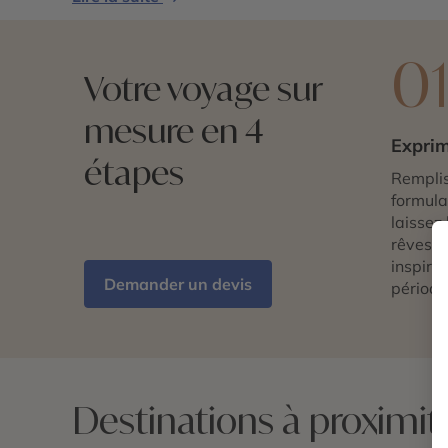
0
Votre voyage sur
mesure en 4
Exprim
étapes
Remplis
formulai
laissez 
rêves d
inspira
Demander un devis
période
Destinations à proximit