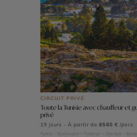
CIRCUIT PRIVÉ
Toute la Tunisie avec chauffeur et g
privé
19 jours - À partir de
6560 €
/pers
Tunis - Kairouan - Tozeur - Djerba - Mon