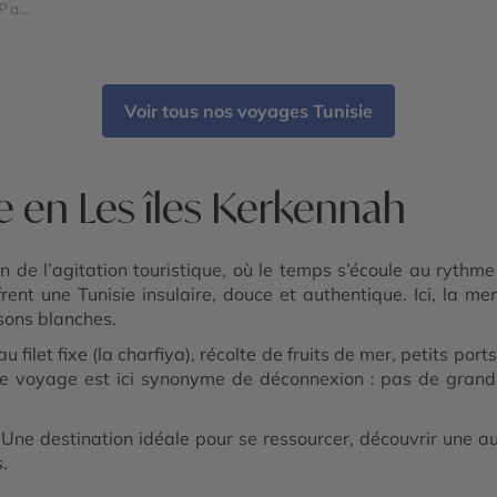
Parc
e -
Voir tous nos voyages Tunisie
e en Les îles Kerkennah
oin de l’agitation touristique, où le temps s’écoule au ryt
frent une Tunisie insulaire, douce et authentique. Ici, la m
sons blanches.
u filet fixe (la charfiya), récolte de fruits de mer, petits po
. Le voyage est ici synonyme de déconnexion : pas de grands 
. Une destination idéale pour se ressourcer, découvrir une au
s.