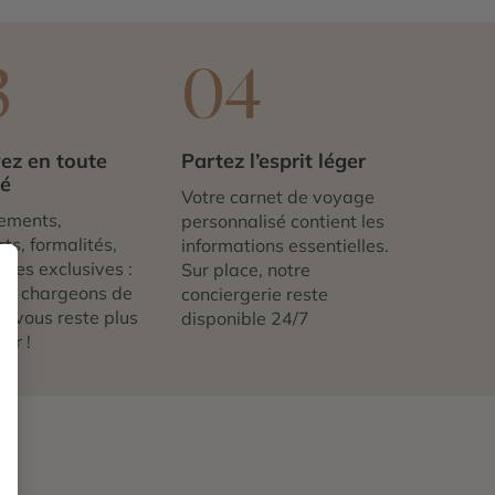
3
04
ez en toute
Partez l’esprit léger
té
Votre carnet de voyage
ements,
personnalisé contient les
ts, formalités,
informations essentielles.
nces exclusives :
Sur place, notre
us chargeons de
conciergerie reste
 ne vous reste plus
disponible 24/7
tir !