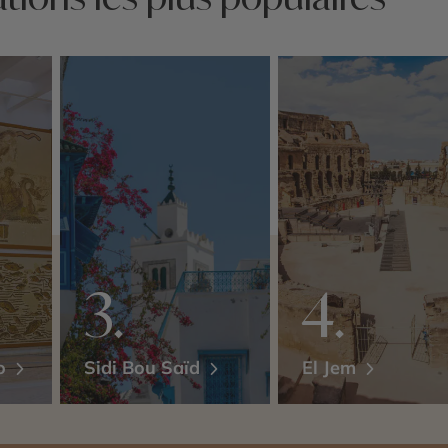
do
Sidi Bou Saïd
El Jem