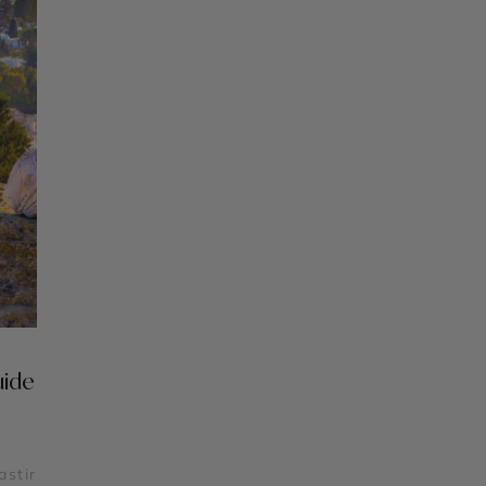
uide
astir