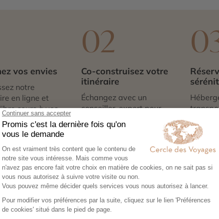
1
02
0
ez vos envies
Co-construisez votre
Réserv
itinéraire
séréni
sez notre
Échangez avec un
Héberg
re en ligne et
conseiller-expert pour
transpor
libre cours à vos
créer un voyage à votre
expérie
e voyage :
image, adapté à vos
nous no
tions, budget,
envies et à votre rythme.
tout. Il
 idéale…
qu’à par
é de Les îles Kerkennah