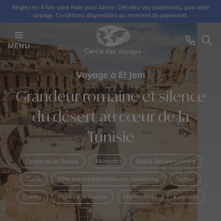
Réglez en 4 fois sans frais avec Alma : Décalez vos paiements, pas votre
voyage. Conditions disponibles au moment du paiement.
MENU
Voyage à El Jem
Grandeur romaine et silence
du désert au cœur de la
Tunisie
Centre de la Tunisie
Monastir
Sud & Sahara tunisien
Tunis
Côte est méditerranéenne tunisienne
Tozeur
Djerba
Nord de la Tunisie
Hammamet
Kairouan