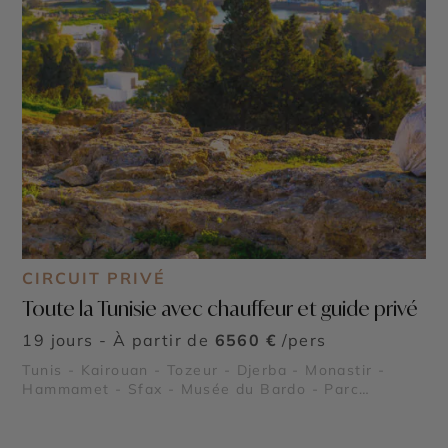
CIRCUIT PRIVÉ
Toute la Tunisie avec chauffeur et guide privé
19 jours - À partir de
6560 €
/pers
Tunis - Kairouan - Tozeur - Djerba - Monastir -
Hammamet - Sfax - Musée du Bardo - Parc
national de l’Ichkeul - Plages du Sahel tunisien -
Les îles Kerkennah - Kerkouane - El Jem - Dougga -
Carthage