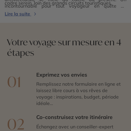
cadre serein, loin des grands circuits touristiques.
incontournable pour tout voyageur en quête de
patrimoine, d’authenticité et de grandeur
Lire la suite
méditerranéenne.
Votre voyage sur mesure en 4
étapes
Exprimez vos envies
01
Remplissez notre formulaire en ligne et
laissez libre cours à vos rêves de
voyage : inspirations, budget, période
idéale…
Co-construisez votre itinéraire
02
Échangez avec un conseiller-expert