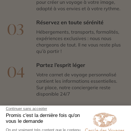
pour créer un voyage à votre image,
adapté à vos envies et à votre rythme.
Réservez en toute sérénité
03
Hébergements, transports, formalités,
expériences exclusives : nous nous
chargeons de tout. Il ne vous reste plus
qu’à partir !
Partez l’esprit léger
04
Votre carnet de voyage personnalisé
contient les informations essentielles.
Sur place, notre conciergerie reste
disponible 24/7
Demander un devis