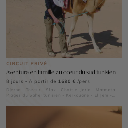
CIRCUIT PRIVÉ
Aventure en famille au cœur du sud tunisien
8 jours - À partir de
1690 €
/pers
Djerba - Tozeur - Sfax - Chott el Jerid - Matmata -
Plages du Sahel tunisien - Kerkouane - El Jem -
Dougga