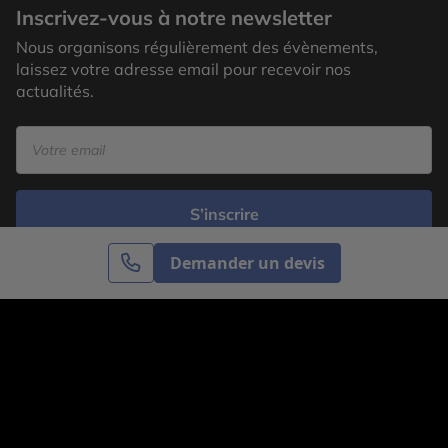
Inscrivez-vous à notre newsletter
Nous organisons régulièrement des évènements,
laissez votre adresse email pour recevoir nos
actualités.
S’inscrire
Demander un devis
Cercle des Voyages est une agence de voyage
spécialisée dans le sur-mesure, appartenant au groupe
Cercle des Vacances. Grâce à notre expertise et notre
passion du voyage, nous sommes là pour vous aider à
réaliser le voyage de vos rêves. Notre équipe est à
votre écoute pour créer le voyage qui vous ressemble.