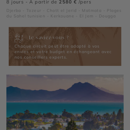
8 jours - À partir de
2580 €
/pers
Djerba - Tozeur - Chott el Jerid - Matmata - Plages
du Sahel tunisien - Kerkouane - El Jem - Dougga
Le saviez-vous ?
Chaque circuit peut être adapté à vos
envies et votre budget en échangeant avec
nos conseillers experts.