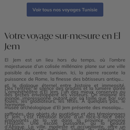
Voir tous nos voyages Tunisie
Votre voyage sur-mesure en El
Jem
El Jem est un lieu hors du temps, où l’ombre
majestueuse d’un colisée millénaire plane sur une ville
paisible du centre tunisien. Ici, la pierre raconte la
puissance de Rome, la finesse des bâtisseurs antiques
et le dialogue éternel entre histoire et immensité.
Dès l’entrée, le silence des gradins et la lumière dorée
L’amphithéâtre d’El Jem, l’un des mieux conservés au
des arches enveloppent les visiteurs. On imagine les
monde, impressionne autant par sa taille que par son
foules, les gladiateurs, les fêtes. À quelques pas, le
harmonie.
musée archéologique d’El Jem présente des mosaïques
raffinées, des objets du quotidien et des témoignages
El Jem, c’est l’émotion brute d’un face-à-face avec
émouvants de la vie dans la province romaine
l’Histoire. Une escale puissante, où la beauté
d’Afrique. La ville, modeste et accueillante, offre un
architecturale se mêle au calme du présent. Un