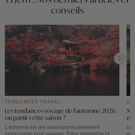
conseils
TENDANCES TRAVEL
DE
Les tendances voyage de l’automne 2026 :
Mar
où partir cette saison ?
exp
L’automne est une saison particulièrement
Le 
intéressante pour voyager. Entre septembre et
pos