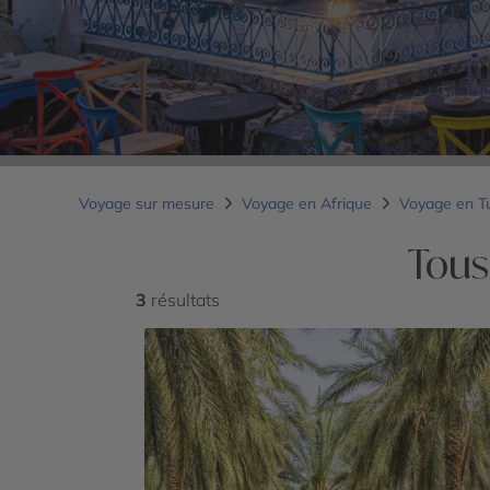
Voyage sur mesure
Voyage en Afrique
Voyage en T
Tous
3
résultats