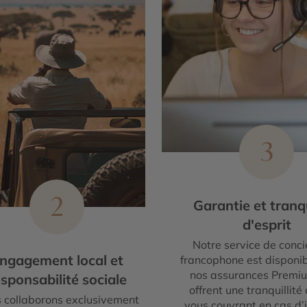
3
2
Garantie et tranqu
d'esprit
Notre service de conci
ngagement local et
francophone est disponib
nos assurances Premi
sponsabilité sociale
offrent une tranquillité 
 collaborons exclusivement
vous couvrant en cas d’