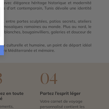
êle avec élégance héritage historique et modernité
s d’art contemporain, Tunis dévoile une identité
 entre portes sculptées, patios secrets, ateliers
 de mosaïques romaines au monde. Plus au nord, le
las blanches, bougainvilliers, galeries et douceur de
ale culturelle et humaine, un point de départ idéal
 entre Méditerranée et mémoire.
3
04
ez en toute
Partez l’esprit léger
té
Votre carnet de voyage
ements,
personnalisé contient les