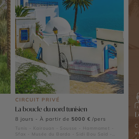
CIRCUIT PRIVÉ
La boucle du nord tunisien
L
8 jours - À partir de
5000 €
/pers
C
Tunis - Kairouan - Sousse - Hammamet -
v
Sfax - Musée du Bardo - Sidi Bou Saïd -