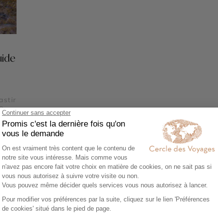
uide
astir
Parc
e -
Voir tous nos voyages Tunisie
e en Tunis