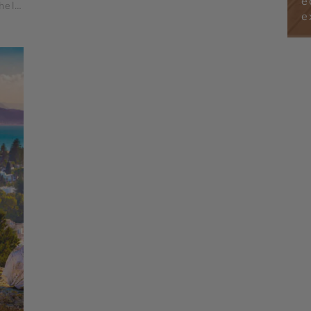
é
Parc national de l’Ichkeul - Kerkouane -
hel
Dougga - Carthage
e