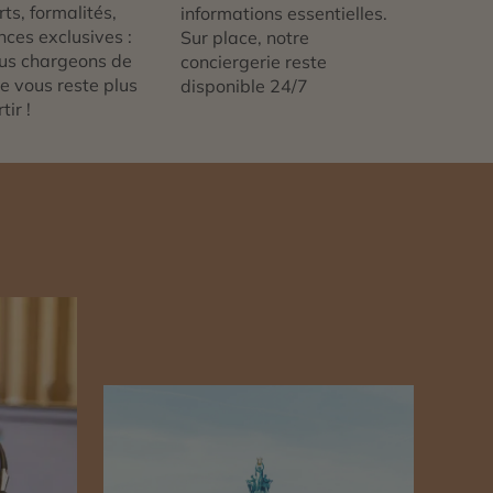
ts, formalités,
informations essentielles.
nces exclusives :
Sur place, notre
us chargeons de
conciergerie reste
 ne vous reste plus
disponible 24/7
tir !
n