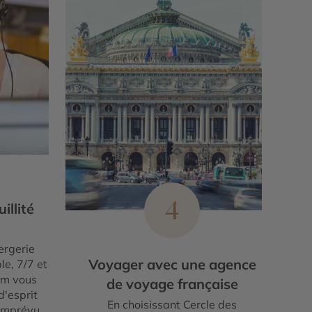
4
illité
ergerie
Voyager avec une agence
le, 7/7 et
um vous
de voyage française
d'esprit
En choisissant Cercle des
imprévu.