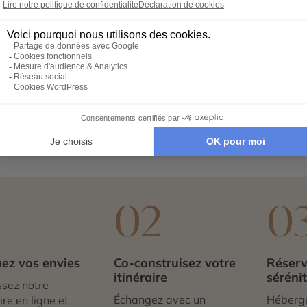
rante et contrastée. À la croisée des civilisations, elle m
 avenues haussmanniennes, des souks parfumés aux galerie
u patrimoine mondial de l’UNESCO. On s’y perd avec plaisir,
 musée du Bardo conserve l’une des plus belles collections
offrent un autre rythme : cafés en terrasse face à la mer, vil
le où passé et présent cohabitent en harmonie. C’est une esc
 ou simplement savourer le plaisir d’une ville en mouvement,
1
02
0
ez vos envies
Co-construisez votre
Réserv
itinéraire
séréni
sez notre
Échangez avec un
Héberg
re en ligne et