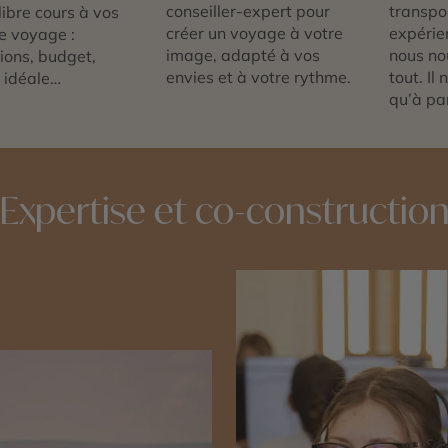
conseiller-expert pour
transpor
libre cours à vos
créer un voyage à votre
expérie
e voyage :
image, adapté à vos
nous no
tions, budget,
envies et à votre rythme.
tout. Il
 idéale…
qu’à par
Expertise et co-constructio