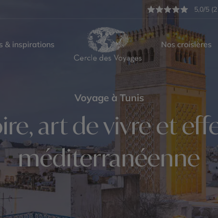
5,0/5 (2
s & inspirations
Nos croisières
Voyage à Tunis
ire, art de vivre et e
méditerranéenne