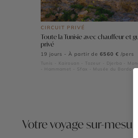
CIRCUIT PRIVÉ
Toute la Tunisie avec chauffeur et g
privé
19 jours - À partir de
6560 €
/pers
Tunis - Kairouan - Tozeur - Djerba - Mon
- Hammamet - Sfax - Musée du Bardo - 
national de l’Ichkeul - Plages du Sahel
tunisien - Les îles Kerkennah - Kerkouan
El Jem - Dougga - Carthage
Votre voyage sur-mesur