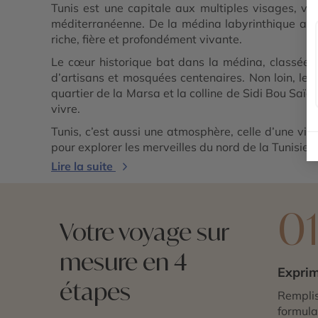
Tunis est une capitale aux multiples visages, vib
méditerranéenne. De la médina labyrinthique aux
riche, fière et profondément vivante.
Le cœur historique bat dans la médina, classée a
d’artisans et mosquées centenaires. Non loin, le
quartier de la Marsa et la colline de Sidi Bou Saïd 
vivre.
Tunis, c’est aussi une atmosphère, celle d’une vil
pour explorer les merveilles du nord de la Tunisie
Lire la suite
0
Votre voyage sur
mesure en 4
Exprim
étapes
Remplis
formulai