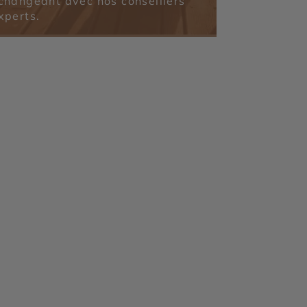
changeant avec nos conseillers
xperts.