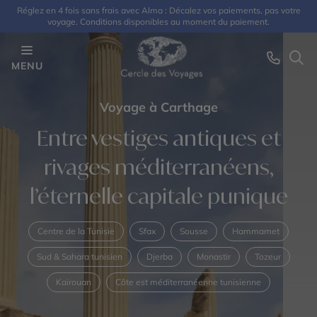
Réglez en 4 fois sans frais avec Alma : Décalez vos paiements, pas votre
voyage. Conditions disponibles au moment du paiement.
MENU
Voyage à Carthage
Entre vestiges antiques et
rivages méditerranéens,
l’éternelle capitale punique
Centre de la Tunisie
Sfax
Sousse
Hammamet
Sud & Sahara tunisien
Djerba
Monastir
Tozeur
Kairouan
Côte est méditerranéenne tunisienne