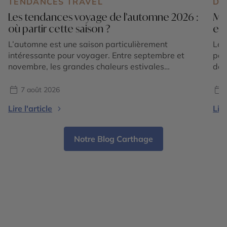
TENDANCES TRAVEL
DE
Les tendances voyage de l’automne 2026 :
Mar
où partir cette saison ?
exp
L’automne est une saison particulièrement
Le 
intéressante pour voyager. Entre septembre et
pos
novembre, les grandes chaleurs estivales
des
s’atténuent dans de nombreuses régions du
som
monde, les paysages changent de couleurs et
imm
7 août 2026
chaque destination dévoile une atmosphère
div
Lire l'article
Lire
différente. En 2026, les tendances voyage
des
confirment surtout une envie de partir pour vivre
sou
une expérience liée à la saison : […]
Notre Blog Carthage