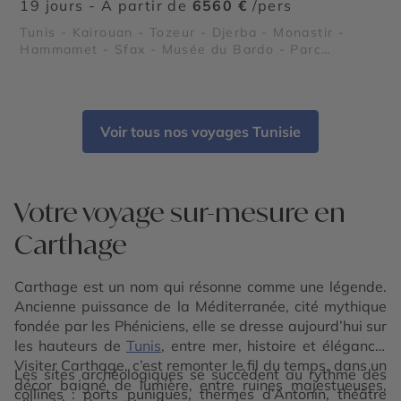
19 jours - À partir de
6560 €
/pers
Tunis - Kairouan - Tozeur - Djerba - Monastir -
Hammamet - Sfax - Musée du Bardo - Parc
national de l’Ichkeul - Plages du Sahel tunisien -
Les îles Kerkennah - Kerkouane - El Jem - Dougga -
Carthage
Voir tous nos voyages Tunisie
Votre voyage sur-mesure en
Carthage
Carthage est un nom qui résonne comme une légende.
Ancienne puissance de la Méditerranée, cité mythique
fondée par les Phéniciens, elle se dresse aujourd’hui sur
les hauteurs de
Tunis
, entre mer, histoire et élégance.
Visiter Carthage, c’est remonter le fil du temps, dans un
Les sites archéologiques se succèdent au rythme des
décor baigné de lumière, entre ruines majestueuses,
collines : ports puniques, thermes d’Antonin, théâtre