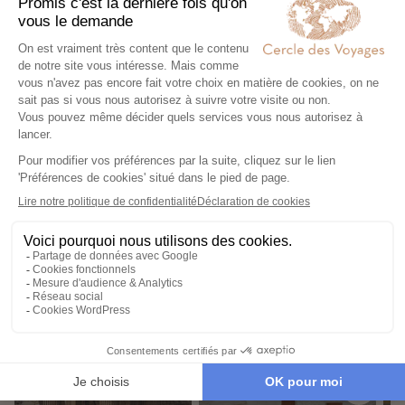
Monastir
Souss
Nos 2 idées voyage
Nos 2 idées vo
Notre top 10 des destinations
les plus populaires