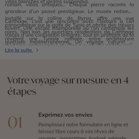
villas blanches et jardins suspendus.
romain, villas antiques… Chaque pierre raconte la
grandeur d’un passé prestigieux. Le musée national,
installé sur la colline de Byrsa, offre une vue
Carthage, c’est une rencontre avec l’histoire à ciel
panoramique sur le golfe de Tunis et abrite des trésors
ouvert. Une escale intemporelle où l’on contemple les
rares. Non loin, les quartiers résidentiels de Carthage
traces d’une civilisation brillante, tout en profitant de la
révèlent une Tunisie raffinée, entre architecture
quiétude méditerranéenne. Un voyage culturel et
moderne, ambassades et villas aux allures andalouses.
esthétique, idéal pour les amoureux de patrimoine, de
Lire la suite
mer et de légendes fondatrices.
Votre voyage sur mesure en 4
étapes
Exprimez vos envies
01
Remplissez notre formulaire en ligne et
laissez libre cours à vos rêves de
voyage : inspirations, budget, période