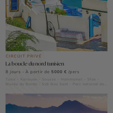
CIRCUIT PRIVÉ
La boucle du nord tunisien
8 jours - À partir de
5000 €
/pers
Tunis - Kairouan - Sousse - Hammamet - Sfax -
Musée du Bardo - Sidi Bou Saïd - Parc national de
l’Ichkeul - Kerkouane - Dougga - Carthage