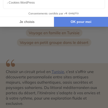
Autres thématiques de voyages en Tunisie :
Voyage en famille en Tunisie
Voyage en petit groupe dans le désert
Choisir un circuit privé en
Tunisie
, c’est s’offrir une
découverte personnalisée entre sites antiques
majeurs, villages authentiques, oasis secrètes et
paysages sahariens. Du littoral méditerranéen aux
portes du désert, l’itinéraire s’adapte à vos envies et
à votre rythme, pour une exploration fluide et
exclusive.