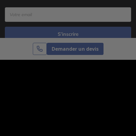
S’inscrire
Demander un devis
Cercle des Voyages est une agence de voyage
spécialisée dans le sur-mesure, appartenant au groupe
Cercle des Vacances. Grâce à notre expertise et notre
passion du voyage, nous sommes là pour vous aider à
réaliser le voyage de vos rêves. Notre équipe est à
votre écoute pour créer le voyage qui vous ressemble.
Co-concevez votre voyage
Nous contacter