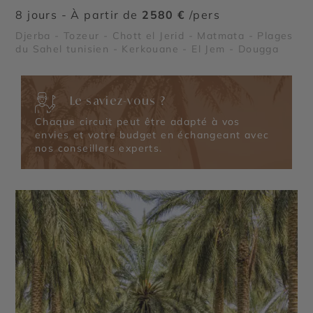
8 jours - À partir de
2580 €
/pers
Djerba - Tozeur - Chott el Jerid - Matmata - Plages
du Sahel tunisien - Kerkouane - El Jem - Dougga
Le saviez-vous ?
Chaque circuit peut être adapté à vos
envies et votre budget en échangeant avec
nos conseillers experts.