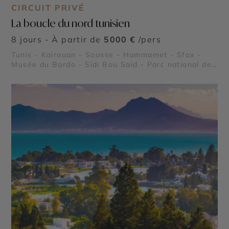
CIRCUIT PRIVÉ
La boucle du nord tunisien
8 jours - À partir de
5000 €
/pers
Tunis - Kairouan - Sousse - Hammamet - Sfax -
Musée du Bardo - Sidi Bou Saïd - Parc national de
l’Ichkeul - Kerkouane - Dougga - Carthage