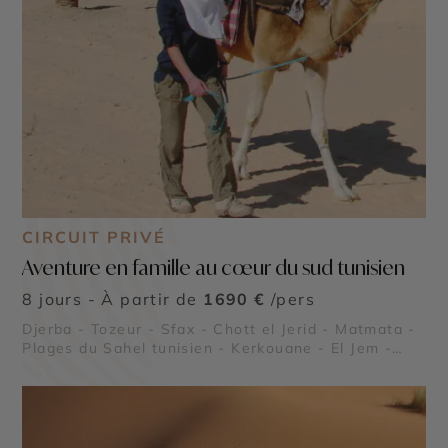
CIRCUIT PRIVÉ
Aventure en famille au cœur du sud tunisien
8 jours - À partir de
1690 €
/pers
Djerba - Tozeur - Sfax - Chott el Jerid - Matmata -
Plages du Sahel tunisien - Kerkouane - El Jem -
Dougga