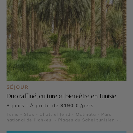
SÉJOUR
Duo raffiné, culture et bien-être en Tunisie
8 jours - À partir de
3190 €
/pers
Tunis - Sfax - Chott el Jerid - Matmata - Parc
national de l’Ichkeul - Plages du Sahel tunisien -
Kerkouane