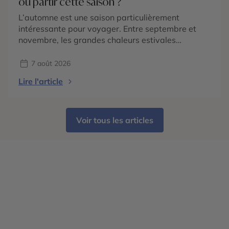
où partir cette saison ?
L’automne est une saison particulièrement
intéressante pour voyager. Entre septembre et
novembre, les grandes chaleurs estivales
s’atténuent dans de nombreuses régions du
monde, les paysages changent de couleurs et
7 août 2026
chaque destination dévoile une atmosphère
Lire l'article
différente. En 2026, les tendances voyage
confirment surtout une envie de partir pour vivre
une expérience liée à la saison : […]
Voir tous les articles