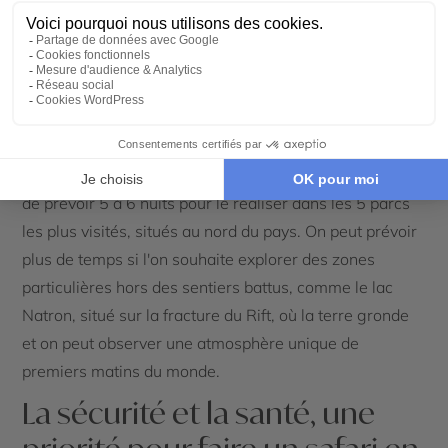
Comment faire un safari en
Tanzanie ?
Un safari est avant tout une question de logistique.
Cercle des Voyages organise votre safari à l'avance de
A à Z. Pour faire un safari en Tanzanie, il est conseillé
de prévoir 5 à 6 nuits pour le réaliser dans les 5 parcs
les plus visités, situés au nord du pays. On peut prévoir
plus de temps si l'on souhaite explorer des zones
particulières hors des sentiers battus, comme le lac
Natron, situé sur la fracture du Rift, où la terre gronde
et on peut observer une atmosphère unique de
premiers matins du monde.
La sécurité et la santé, une