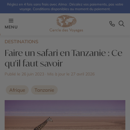
Réglez en 4 fois sans frais avec Alma : Décalez vos paiements, pas votre
voyage. Conditions disponibles au moment du paiement.
MENU
DESTINATIONS
Faire un safari en Tanzanie : Ce
qu'il faut savoir
Publié le 26 juin 2023
· Mis à jour le
27 avril 2026
Afrique
Tanzanie