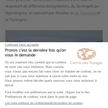
disposant de différents écosystèmes, du Serengeti au
Ngorongoro, en passant par Arusha, le
lac Manyara
et
le Tarangire.
Lac Manyara, Tanzanie