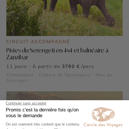
CIRCUIT ACCOMPAGNÉ
Pistes du Serengeti en 4x4 et balnéaire à
Zanzibar
11 jours - À partir de
3790 €
/pers
Kilimandjaro - Cratère de Ngorongoro - Parc du
Serengeti