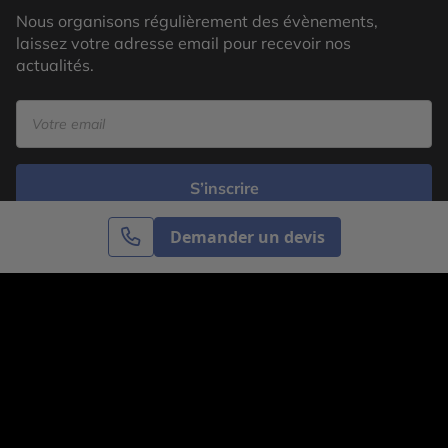
Nous organisons régulièrement des évènements,
laissez votre adresse email pour recevoir nos
actualités.
S’inscrire
Demander un devis
Cercle des Voyages est une agence de voyage
spécialisée dans le sur-mesure, appartenant au groupe
Cercle des Vacances. Grâce à notre expertise et notre
passion du voyage, nous sommes là pour vous aider à
réaliser le voyage de vos rêves. Notre équipe est à
votre écoute pour créer le voyage qui vous ressemble.