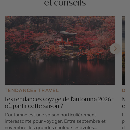
et conseils
TENDANCES TRAVEL
DE
Les tendances voyage de l’automne 2026 :
Mar
où partir cette saison ?
exp
L’automne est une saison particulièrement
Le 
intéressante pour voyager. Entre septembre et
pos
novembre, les grandes chaleurs estivales
des