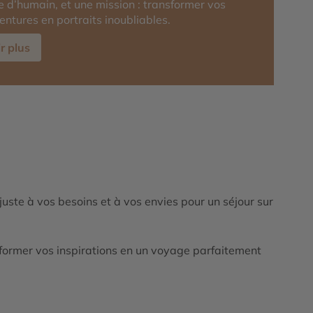
 d’humain, et une mission : transformer vos
entures en portraits inoubliables.
r plus
ajuste à vos besoins et à vos envies pour un séjour sur
ormer vos inspirations en un voyage parfaitement