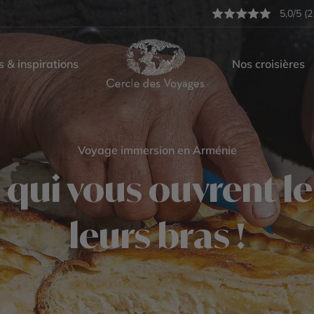
5,0/5 (2
s & inspirations
Nos croisières
Voyage immersion en Arménie
qui vous ouvrent leu
leurs bras !