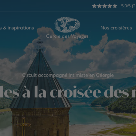
5,0/5 (2
s & inspirations
Nos croisières
Circuit accompagné intimiste en Géorgie
les à la croisée de