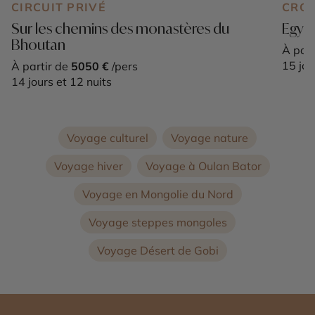
CIRCUIT PRIVÉ
CROI
Sur les chemins des monastères du
Egypt
Bhoutan
À part
15 jou
À partir de
5050 €
/pers
14 jours et 12 nuits
Voyage culturel
Voyage nature
Voyage hiver
Voyage à Oulan Bator
Voyage en Mongolie du Nord
Voyage steppes mongoles
Voyage Désert de Gobi