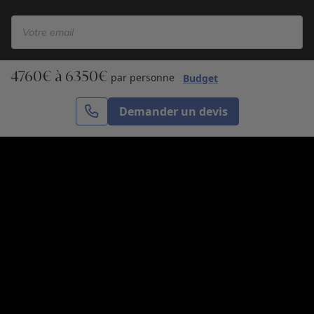
4760€ à 6350€
S’inscrire
par personne
Budget
Demander un devis
Cercle des Voyages est une agence de voyage
spécialisée dans le sur-mesure, appartenant au groupe
Cercle des Vacances. Grâce à notre expertise et notre
passion du voyage, nous sommes là pour vous aider à
réaliser le voyage de vos rêves. Notre équipe est à
votre écoute pour créer le voyage qui vous ressemble.
Co-concevez votre voyage
Nous contacter