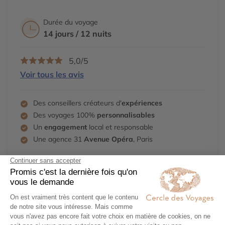
Durée du voyage
14 jours / 12 nuits
5,0/5
Voir tous les avis
Des conseillers créateurs d'
expériences
Des voyages 100%
personnalisables
Un
engagement
local et responsable
Une agence 31
Avenue Opéra
, Paris
Demander un devis
01 40 15 15 18