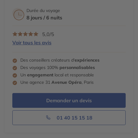
Terminez la journée avec un apéritif sur une terrasse
Durée du voyage
vous donnant une vue sur les monuments illuminés.
8 jours / 6 nuits
Dîner dans un restaurant local. Nuit à l’hôtel.
5,0/5
Voir tous les avis
Des conseillers créateurs d'
expériences
Des voyages 100%
personnalisables
Un
engagement
local et responsable
Une agence 31
Avenue Opéra
, Paris
Demander un devis
01 40 15 15 18