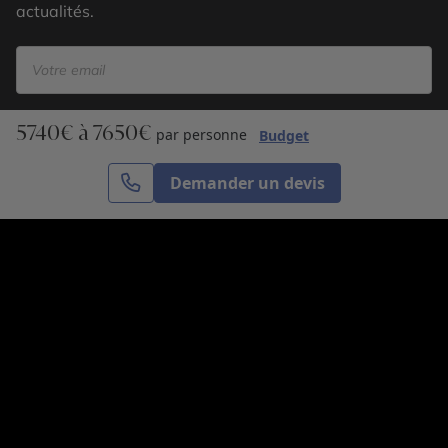
actualités.
5740€ à 7650€
S’inscrire
par personne
Budget
Demander un devis
Cercle des Voyages est une agence de voyage
spécialisée dans le sur-mesure, appartenant au groupe
Cercle des Vacances. Grâce à notre expertise et notre
passion du voyage, nous sommes là pour vous aider à
réaliser le voyage de vos rêves. Notre équipe est à
votre écoute pour créer le voyage qui vous ressemble.
Co-concevez votre voyage