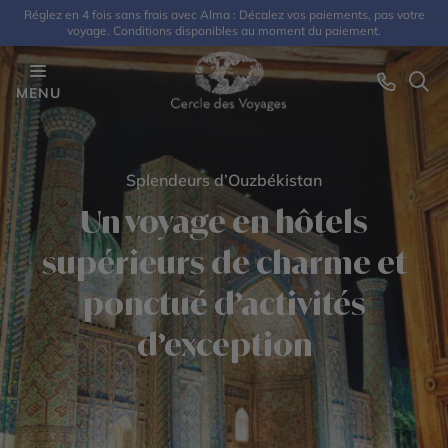
Réglez en 4 fois sans frais avec Alma : Décalez vos paiements, pas votre
voyage. Conditions disponibles au moment du paiement.
MENU
Splendeurs d’Ouzbékistan
Un voyage en hôtels
supérieurs de charme et
ponctué d’activités
d’exception