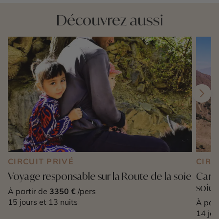
Découvrez aussi
CIRCUIT PRIVÉ
CIRC
Voyage responsable sur la Route de la soie
Carre
soie 
À partir de
3350 €
/pers
15 jours et 13 nuits
À part
14 jou