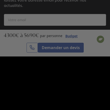
laissez votre adresse email pour recevoir nos
actualités.
4300€ à 5690€
S’inscrire
par personne
Budget
Demander un devis
Cercle des Voyages est une agence de voyage
spécialisée dans le sur-mesure, appartenant au groupe
Cercle des Vacances. Grâce à notre expertise et notre
passion du voyage, nous sommes là pour vous aider à
réaliser le voyage de vos rêves. Notre équipe est à
votre écoute pour créer le voyage qui vous ressemble.
Co-concevez votre voyage