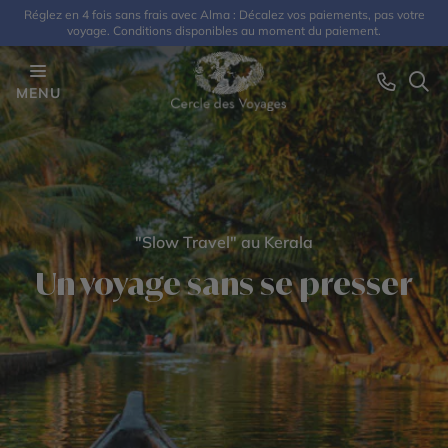
Réglez en 4 fois sans frais avec Alma : Décalez vos paiements, pas votre
voyage. Conditions disponibles au moment du paiement.
MENU
"Slow Travel" au Kerala
Un voyage sans se presser