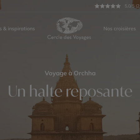
5,0/5 (2
s & inspirations
Nos croisières
Voyage à Orchha
Un halte reposante