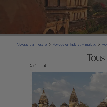
Voyage sur mesure
Voyage en Inde et Himalaya
Vo
Tous
1
résultat