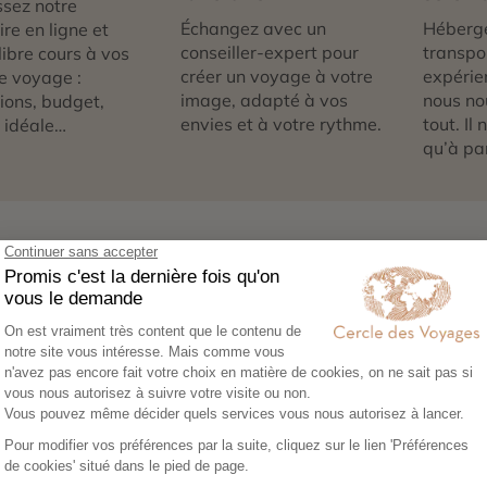
sez notre
Échangez avec un
Héberg
re en ligne et
conseiller-expert pour
transpor
libre cours à vos
créer un voyage à votre
expérie
e voyage :
image, adapté à vos
nous no
tions, budget,
envies et à votre rythme.
tout. Il
 idéale…
qu’à par
té de Orchha