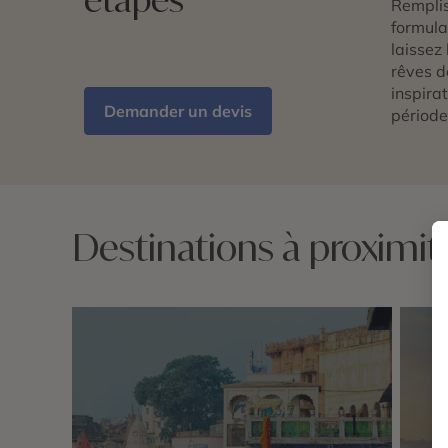
Remplis
formulai
laissez 
rêves d
inspira
Demander un devis
période
Destinations à proximi