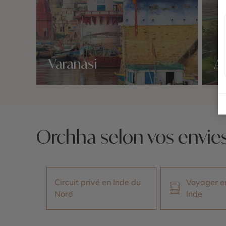
Varanasi
A
Nos 1 idées voyage
Nos 1 
Orchha selon vos envie
Circuit privé en Inde du
Voyager en
Nord
Inde