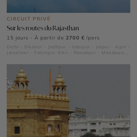
CIRCUIT PRIVÉ
Sur les routes du Rajasthan
15 jours - À partir de
2700 €
/pers
Delhi - Bikaner - Jodhpur - Udaipur - Jaipur - Agra -
©
Jaiselmer - Fatehpur-Sikri - Ranakpur - Mandawa -
Bundi