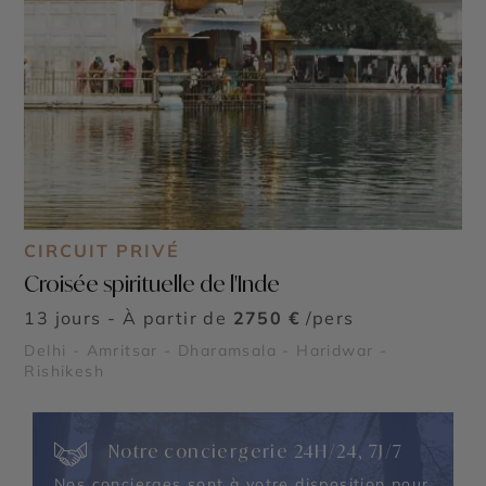
CIRCUIT PRIVÉ
Croisée spirituelle de l'Inde
13 jours - À partir de
2750 €
/pers
Delhi - Amritsar - Dharamsala - Haridwar -
Rishikesh
Notre conciergerie 24H/24, 7J/7
Nos concierges sont à votre disposition pour