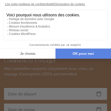
Voir tous nos Voyages Inde (39)
Commencez à voyager
Nos conseillers experts conçoivent avec vous, un
voyage d'exception 100% personnalisé.