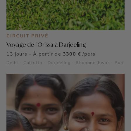
CIRCUIT PRIVÉ
Voyage de l'Orissa à Darjeeling
13 jours - À partir de
3300 €
/pers
Delhi - Calcutta - Darjeeling - Bhubaneshwar - Puri