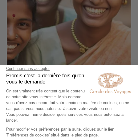
CIRCUIT PRIVÉ
Le Rajasthan en version éco responsable
13 jours - À partir de
3400 €
/pers
Delhi - Agra - Jaipur - Jodhpur
←
→
1
2