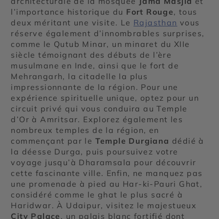
architecturale de la mosquée
Jama Masjid
et
l’importance historique du
Fort Rouge
, tous
deux méritant une visite. Le
Rajasthan
vous
réserve également d’innombrables surprises,
comme le Qutub Minar, un minaret du XIIe
siècle témoignant des débuts de l’ère
musulmane en Inde, ainsi que le fort de
Mehrangarh, la citadelle la plus
impressionnante de la région. Pour une
expérience spirituelle unique, optez pour un
circuit privé qui vous conduira au Temple
d’Or à Amritsar. Explorez également les
nombreux temples de la région, en
commençant par le
Temple Durgiana
dédié à
la déesse Durga, puis poursuivez votre
voyage jusqu’à Dharamsala pour découvrir
cette fascinante ville. Enfin, ne manquez pas
une promenade à pied au Har-ki-Pauri Ghat,
considéré comme le ghat le plus sacré à
Haridwar. À Udaipur, visitez le majestueux
City Palace
, un palais blanc fortifié dont