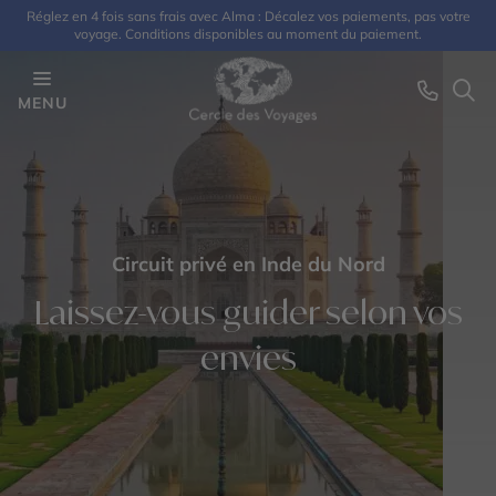
Réglez en 4 fois sans frais avec Alma : Décalez vos paiements, pas votre
voyage. Conditions disponibles au moment du paiement.
MENU
Circuit privé en Inde du Nord
Laissez-vous guider selon vos
envies