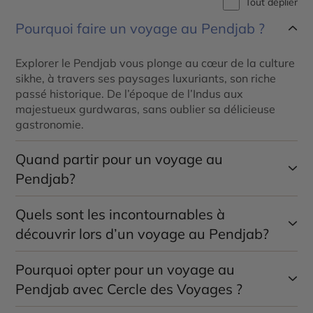
Tout déplier
Pourquoi faire un voyage au Pendjab ?
Explorer le Pendjab vous plonge au cœur de la culture
sikhe, à travers ses paysages luxuriants, son riche
passé historique. De l’époque de l’Indus aux
majestueux gurdwaras, sans oublier sa délicieuse
gastronomie.
Quand partir pour un voyage au
Pendjab?
Quels sont les incontournables à
D’après les recommandations de nos conseillers
spécialistes, les périodes idéales pour visiter le
découvrir lors d’un voyage au Pendjab?
Pendjab s’étendent de mars à mai et de septembre à
octobre.
Pourquoi opter pour un voyage au
Découvrir le Pendjab, c’est explorer le Temple d’Or à
Amritsar, naviguer sur les cinq rivières, et s’imprégner
Pendjab avec Cercle des Voyages ?
de la culture Sikh dans les Gurdwaras majestueux.