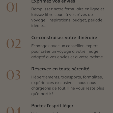
Exprimez vos envies
01
région est également marquée par une importance
historique cruciale, notamment les luttes pour
Remplissez notre formulaire en ligne et
l’indépendance et les séquelles de la partition de 1947.
laissez libre cours à vos rêves de
voyage : inspirations, budget, période
idéale…
Co-construisez votre itinéraire
02
Échangez avec un conseiller-expert
pour créer un voyage à votre image,
adapté à vos envies et à votre rythme.
Réservez en toute sérénité
03
Hébergements, transports, formalités,
expériences exclusives : nous nous
chargeons de tout. Il ne vous reste plus
qu’à partir !
Partez l’esprit léger
04