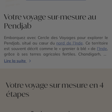
Votre voyage sur-mesure au
Pendjab
Embarquez avec Cercle des Voyages pour explorer le
Pendjab, situé au cœur du
nord de l’Inde
. Ce territoire
est souvent décrit comme le « grenier à blé » de
l’Inde
,
grâce à ses terres agricoles fertiles. Chandigarh, sa
capitale, est une métropole dynamique, comptant plus
Lire la suite
de 1,3 million d’habitants. Vivez une immersion
culturelle au sein d’une région riche d’une histoire qui
remonte à la civilisation de l’Indus. Le Pendjab est
arrosé par cinq fleuves majeurs : le Sutlej, le Beas, le
Votre voyage sur mesure en 4
Ravi, le Chenab et l’Indus. Cette terre est le berceau du
étapes
Sikhisme, une religion monothéiste fondée au XVe siècle
par Guru Nanak. Les Gurudwaras, édifices religieux
sikhs, sont des lieux spirituels majeurs, notamment le
célèbre Harmandir Sahib (Temple d’Or) à Amritsar. La