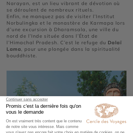
Narayan, est un lieu vibrant de dévotion où
se déroulent de nombreux rituels.
Enfin, ne manquez pas de visiter l’Institut
Norbulingka et le monastère de Karmapa lors
d’une excursion à Dharamsala, une ville du
nord de l’Inde située dans l’État de
l’Himachal Pradesh. C’est le refuge du
Dalaï
Lama
, pour une plongée dans la spiritualité
bouddhiste.