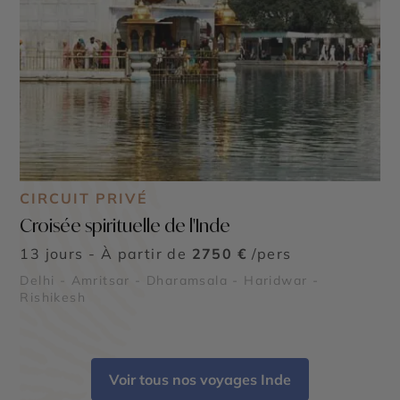
CIRCUIT PRIVÉ
Croisée spirituelle de l'Inde
13 jours - À partir de
2750 €
/pers
Delhi - Amritsar - Dharamsala - Haridwar -
Rishikesh
Voir tous nos voyages Inde