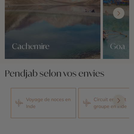
Cachemire
Goa
Nos 1 idées voyage
Nos 1 idées vo
Pendjab selon vos envies
Voyage de noces en
Circuit en petit
Inde
groupe en Inde