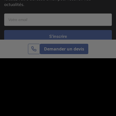
actualités.
S’inscrire
Demander un devis
Cercle des Voyages est une agence de voyage
spécialisée dans le sur-mesure, appartenant au groupe
Cercle des Vacances. Grâce à notre expertise et notre
passion du voyage, nous sommes là pour vous aider à
réaliser le voyage de vos rêves. Notre équipe est à
votre écoute pour créer le voyage qui vous ressemble.
Co-concevez votre voyage