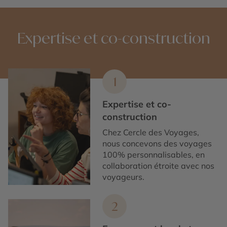
Co-construisez votre voyage au Pendjab avec les
conseillers spécialistes du Cercle des Voyages afin de
profiter des meilleures recommandations selon vos
Expertise et co-construction
envies et besoins.
1
Expertise et co-
construction
Chez Cercle des Voyages,
nous concevons des voyages
100% personnalisables, en
collaboration étroite avec nos
voyageurs.
2