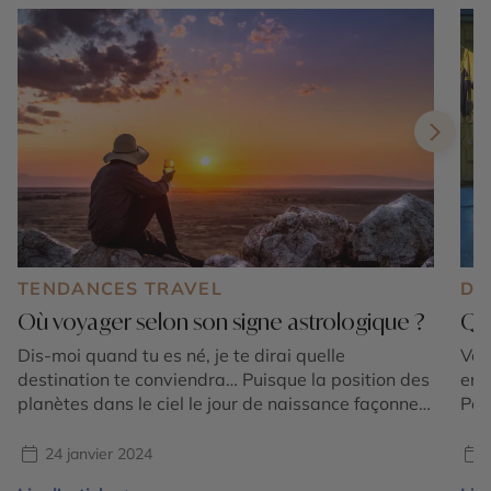
TENDANCES TRAVEL
DE
Où voyager selon son signe astrologique ?
Qua
Dis-moi quand tu es né, je te dirai quelle
Vou
destination te conviendra… Puisque la position des
en 
planètes dans le ciel le jour de naissance façonne
Peu
des traits de la personnalité, chaque signe du
des
Zodiaque possède son propre profil de voyageur.
à s
24 janvier 2024
C’est parti pour un tour du monde en 12 signes !
pas