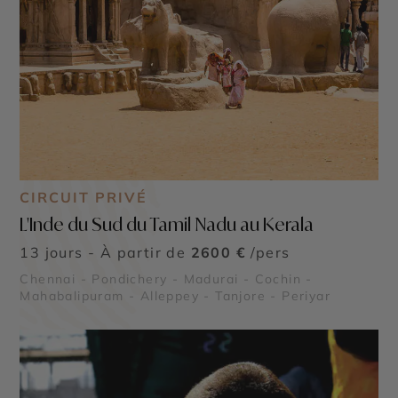
CIRCUIT PRIVÉ
L'Inde du Sud du Tamil Nadu au Kerala
13 jours - À partir de
2600 €
/pers
Chennai - Pondichery - Madurai - Cochin -
Mahabalipuram - Alleppey - Tanjore - Periyar