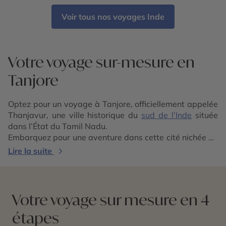
Voir tous nos voyages Inde
Votre voyage sur-mesure en
Tanjore
Optez pour un voyage à Tanjore, officiellement appelée
Thanjavur, une ville historique du
sud de l’Inde
située
dans l’État du Tamil Nadu.
Embarquez pour une aventure dans cette cité nichée au
cœur de la région fertile du delta de la rivière Kaveri,
Lire la suite
bordée à l’est par le
golfe du Bengale
.
Lors de votre séjour à Tanjore, ne manquez pas de
visiter l’impressionnant
temple de Brihadeshwara
,
aussi connu sous le nom de Grand Temple. Dédié à Lord
Votre voyage sur mesure en 4
Shiva, il compte parmi les plus grands temples d’Inde et
étapes
illustre remarquablement l’architecture tamoule de la
dynastie Chola. Ce temple figure sur la liste du