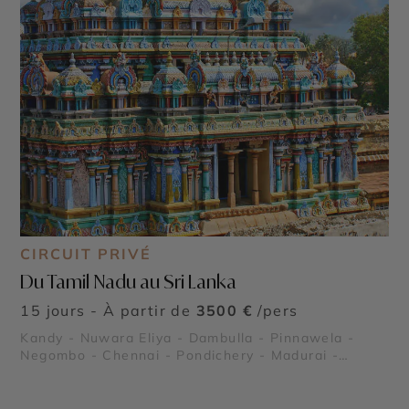
CIRCUIT PRIVÉ
Du Tamil Nadu au Sri Lanka
15 jours - À partir de
3500 €
/pers
Kandy - Nuwara Eliya - Dambulla - Pinnawela -
Negombo - Chennai - Pondichery - Madurai -
Mahabalipuram - Colombo - Tanjore