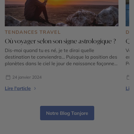
TENDANCES TRAVEL
DE
Où voyager selon son signe astrologique ?
Qua
Dis-moi quand tu es né, je te dirai quelle
Vou
destination te conviendra… Puisque la position des
en 
planètes dans le ciel le jour de naissance façonne
Peu
des traits de la personnalité, chaque signe du
des
Zodiaque possède son propre profil de voyageur.
à s
24 janvier 2024
C’est parti pour un tour du monde en 12 signes !
pas
Lire l'article
Lire
BÉLIER Découvrir toujours ! […]
ten
Notre Blog Tanjore