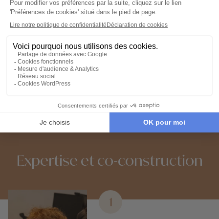
Partez l’esprit léger
04
Votre carnet de voyage personnalisé
contient les informations essentielles.
Sur place, notre conciergerie reste
disponible 24/7
Demander un devis
Expertise et co-construction
1