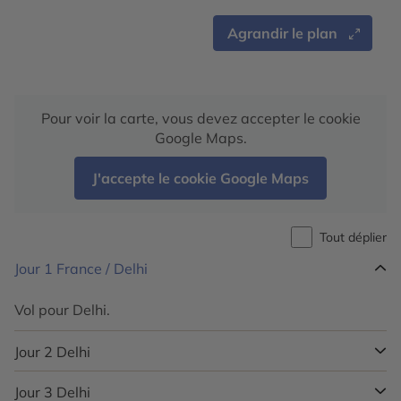
Agrandir le plan
Pour voir la carte, vous devez accepter le cookie
Google Maps.
J'accepte le cookie Google Maps
Tout déplier
Jour 1
France / Delhi
Vol pour Delhi.
Jour 2
Delhi
Jour 3
Delhi
Accueil à l’aéroport par notre représentant à l’arrivée.