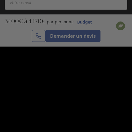
3400€ à 4470€
S’inscrire
par personne
Budget
Demander un devis
Cercle des Voyages est une agence de voyage
spécialisée dans le sur-mesure, appartenant au groupe
Cercle des Vacances. Grâce à notre expertise et notre
passion du voyage, nous sommes là pour vous aider à
réaliser le voyage de vos rêves. Notre équipe est à
votre écoute pour créer le voyage qui vous ressemble.
Co-concevez votre voyage
Nous contacter