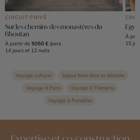
CIRCUIT PRIVÉ
CROI
Sur les chemins des monastères du
Egypt
Bhoutan
À part
15 jou
À partir de
5050 €
/pers
14 jours et 12 nuits
Voyage culturel
Séjour bien-être et détente
Voyage à Paro
Voyage à Thimphu
Voyage à Punakha
Expertise et co-construction