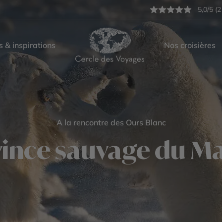
5,0/5 (2
s & inspirations
Nos croisières
A la rencontre des Ours Blanc
vince sauvage du M