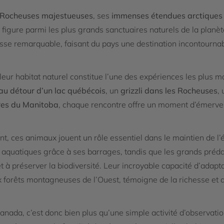
Rocheuses majestueuses
, ses
immenses étendues arctiques
figure parmi les plus grands sanctuaires naturels de la planèt
sse remarquable, faisant du pays une destination incontournab
eur habitat naturel constitue l’une des expériences les plus
 au détour d’un lac québécois
, un
grizzli dans les Rocheuses
,
rres du Manitoba
, chaque rencontre offre un moment d’émerveil
ent, ces animaux jouent un rôle essentiel dans le maintien de l
 aquatiques grâce à ses barrages, tandis que les grands pré
et à préserver la biodiversité. Leur incroyable capacité d’adap
 forêts montagneuses de l’Ouest, témoigne de la richesse et d
anada, c’est donc bien plus qu’une simple activité d’observation