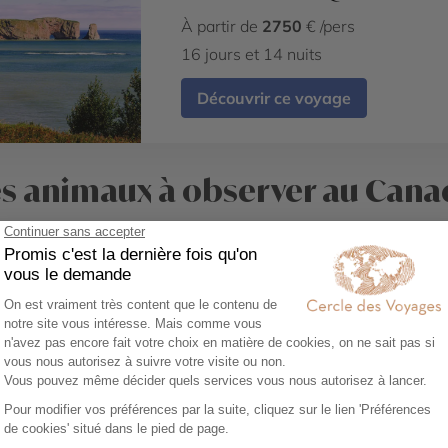
À partir de
2750
€ /pers
16 jours et 14 nuits
Découvrir ce voyage
s animaux à observer au Cana