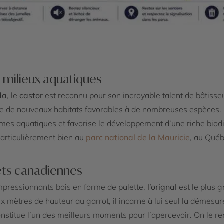
s milieux aquatiques
da
, le
castor
est reconnu pour son incroyable talent de bâtisseu
ne de nouveaux habitats favorables à de nombreuses espèces. En 
èmes aquatiques et favorise le développement d’une riche biodi
particulièrement bien au
parc national de la Mauricie
, au Québ
orêts canadiennes
mpressionnants bois en forme de palette,
l’orignal
est le plus g
x mètres de hauteur au garrot, il incarne à lui seul la démes
onstitue l’un des meilleurs moments pour l’apercevoir. On le 