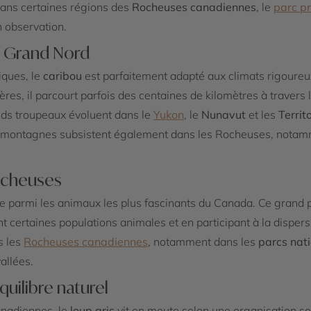
 dans certaines régions des
Rocheuses canadiennes
, le
parc pr
n observation.
u Grand Nord
iques, le
caribou
est parfaitement adapté aux climats rigoure
es, il parcourt parfois des centaines de kilomètres à travers l
nds troupeaux évoluent dans le
Yukon
, le
Nunavut
et les
Territ
s montagnes subsistent également dans les Rocheuses, nota
Rocheuses
e parmi les animaux les plus fascinants du Canada. Ce grand p
t certaines populations animales et en participant à la disper
s les
Rocheuses canadiennes
, notamment dans les
parcs nat
allées.
équilibre naturel
anadiennes, le
loup gris
vit en meute selon une organisation s