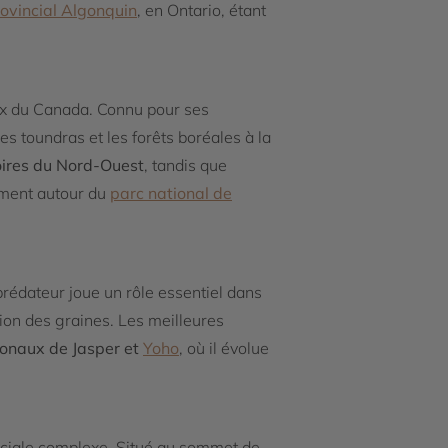
ovincial Algonquin
, en Ontario, étant
ux du Canada. Connu pour ses
es toundras et les forêts boréales à la
oires du Nord-Ouest
, tandis que
mment autour du
parc national de
rédateur joue un rôle essentiel dans
sion des graines. Les meilleures
ionaux de Jasper et
Yoho
, où il évolue
ociale complexe. Situé au sommet de