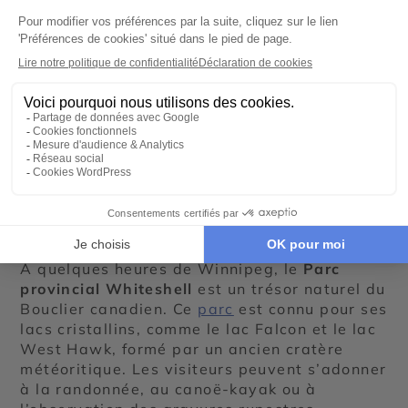
de paix propice à la méditation.
L’hiver
, le
parc se transforme en un paradis enneigé
avec ses patinoires extérieures et ses
sentiers pour le ski de fond ou les balades en
raquettes.
Les activités de plein air
autour de Winnipeg
Excursions dans les environs
À quelques heures de Winnipeg, le
Parc
provincial Whiteshell
est un trésor naturel du
Bouclier canadien. Ce
parc
est connu pour ses
lacs cristallins, comme le lac Falcon et le lac
West Hawk, formé par un ancien cratère
météoritique. Les visiteurs peuvent s’adonner
à la randonnée, au canoë-kayak ou à