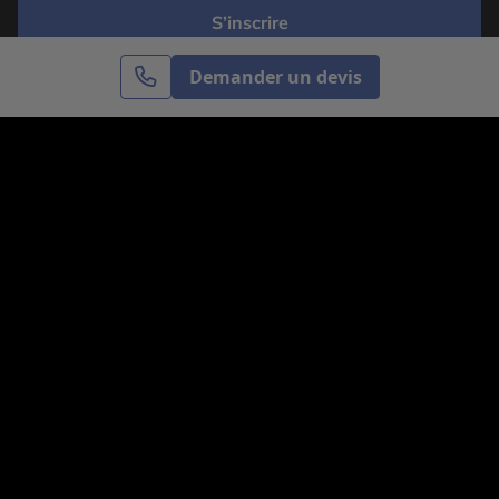
S’inscrire
Demander un devis
Cercle des Voyages est une agence de voyage
spécialisée dans le sur-mesure, appartenant au groupe
Cercle des Vacances. Grâce à notre expertise et notre
passion du voyage, nous sommes là pour vous aider à
réaliser le voyage de vos rêves. Notre équipe est à
votre écoute pour créer le voyage qui vous ressemble.
Co-concevez votre voyage
Nous contacter
Venez nous voir