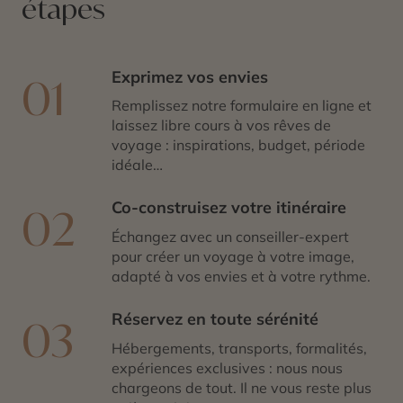
étapes
de rencontre depuis des millénaires, témoigne du rôle
central de la ville dans les échanges entre peuples
autochtones, colons et voyageurs. Le quartier de
l’Exchange District, avec ses bâtiments historiques
Exprimez vos envies
01
remarquablement préservés, rappelle l’époque où
Remplissez notre formulaire en ligne et
Winnipeg était un centre économique florissant.
laissez libre cours à vos rêves de
Aujourd’hui, la ville se distingue aussi par ses
voyage : inspirations, budget, période
institutions culturelles, comme le Musée canadien pour
idéale…
les droits de la personne, dont l’architecture moderne
marque le paysage urbain.
Co-construisez votre itinéraire
02
Winnipeg séduit enfin par son authenticité et sa scène
Échangez avec un conseiller-expert
artistique dynamique. Festivals, galeries, musique et
pour créer un voyage à votre image,
gastronomie reflètent la diversité et la créativité de ses
adapté à vos envies et à votre rythme.
habitants. Malgré son climat contrasté, la ville offre une
atmosphère chaleureuse, où l’accueil et la convivialité
Réservez en toute sérénité
sont au cœur de l’expérience. Découvrir Winnipeg, c’est
03
s’immerger dans une destination sincère et inspirante,
Hébergements, transports, formalités,
au cœur du
Canada
, où l’histoire et la culture
expériences exclusives : nous nous
s’expriment avec force et modernité.
chargeons de tout. Il ne vous reste plus