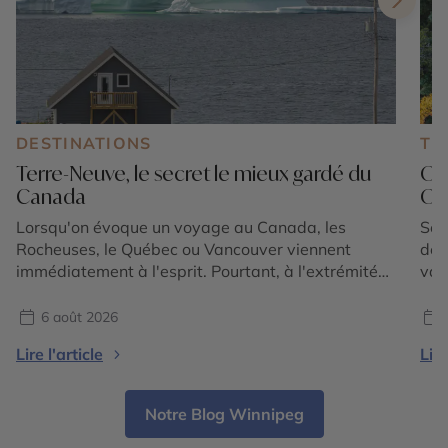
DESTINATIONS
TE
Terre-Neuve, le secret le mieux gardé du
Où
Canada
Oue
Lorsqu'on évoque un voyage au Canada, les
Sep
Rocheuses, le Québec ou Vancouver viennent
déc
immédiatement à l'esprit. Pourtant, à l'extrémité
vac
est du pays, une île demeure encore largement
ret
préservée du tourisme de masse : Terre-Neuve.
tem
6 août 2026
Sauvage, spectaculaire et profondément
pou
Lire l'article
Lire
authentique, cette province canadienne offre un
rou
visage totalement différent du reste du pays. Ici,
ple
les falaises plongent […]
des
Notre Blog Winnipeg