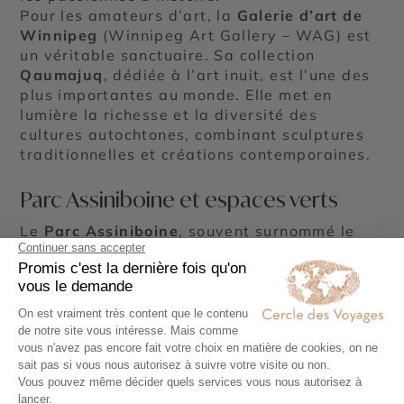
Pour les amateurs d’art, la
Galerie d’art de
Winnipeg
(Winnipeg Art Gallery – WAG) est
un véritable sanctuaire. Sa collection
Qaumajuq
, dédiée à l’art inuit, est l’une des
plus importantes au monde. Elle met en
lumière la richesse et la diversité des
cultures autochtones, combinant sculptures
traditionnelles et créations contemporaines.
Parc Assiniboine et espaces verts
Le
Parc Assiniboine
, souvent surnommé le
« Central Park de Winnipeg », est un véritable
écrin de verdure de 450 hectares. Il propose
un cadre idéal pour la détente, les loisirs et
les activités en plein air.
En été
, le parc s’anime avec des festivals,
des concerts en plein air et des événements
culturels. Les jardins anglais,
impeccablement entretenus, offrent un havre