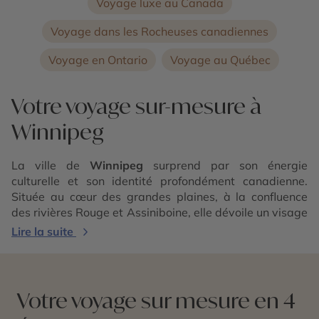
Voyage luxe au Canada
Voyage dans les Rocheuses canadiennes
Voyage en Ontario
Voyage au Québec
Votre voyage sur-mesure à
Winnipeg
La ville de
Winnipeg
surprend par son énergie
culturelle et son identité profondément canadienne.
Située au cœur des grandes plaines, à la confluence
des rivières Rouge et Assiniboine, elle dévoile un visage
authentique, entre héritage historique et créativité
Lire la suite
contemporaine. Derrière son apparente discrétion,
Winnipeg révèle une ville vivante, où les arts, l’histoire
et la diversité culturelle occupent une place essentielle.
Votre voyage sur mesure en 4
Voyager à Winnipeg, c’est découvrir un carrefour
historique et culturel majeur. Le site de The Forks, lieu