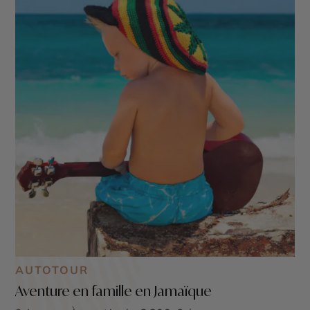
Kingston qui abrite le musée Bob Marley. Depuis votre
hôtel tout confort en bord de mer, assistez à de
magnifiques couchers de soleil et profitez de l’instant
présent. Pourquoi ne pas profiter de ce voyage pour
combiner la Jamaïque avec les
Etats-Unis
, ou bien
encore une autre île des
Caraïbes
?
AUTOTOUR
Aventure en famille en Jamaïque