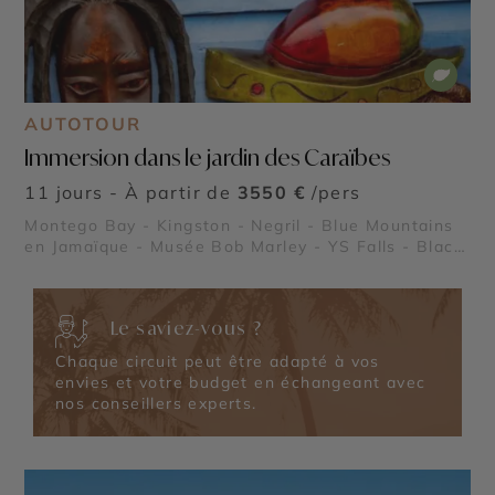
AUTOTOUR
Immersion dans le jardin des Caraïbes
11 jours - À partir de
3550 €
/pers
Montego Bay - Kingston - Negril - Blue Mountains
en Jamaïque - Musée Bob Marley - YS Falls - Black
River
Le saviez-vous ?
Chaque circuit peut être adapté à vos
envies et votre budget en échangeant avec
nos conseillers experts.