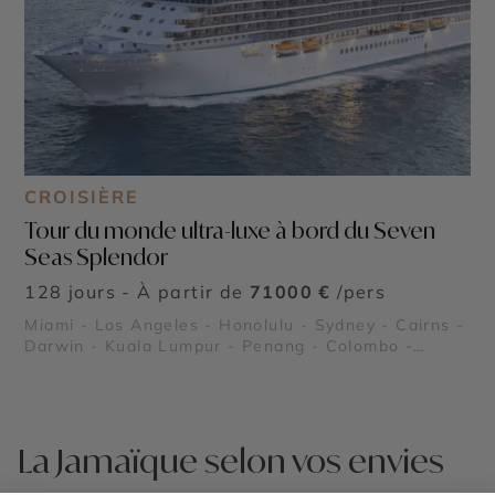
CROISIÈRE
Tour du monde ultra-luxe à bord du Seven
Seas Splendor
128 jours - À partir de
71000 €
/pers
Miami - Los Angeles - Honolulu - Sydney - Cairns -
Darwin - Kuala Lumpur - Penang - Colombo -
Mascate - Dubaï - Abu Dhabi - Djeddah - Louxor -
Aqaba - Haïfa - Jérusalem - Rhodes - Athènes -
Rome - Moorea - Tahiti - Huahine - Raiatea
La Jamaïque selon vos envies