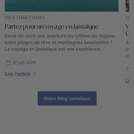
DESTINATIONS
DE
Partez pour un voyage en Jamaïque
Viv
Ca
Envie de vivre une aventure au rythme du reggae,
entre plages de rêve et montagnes luxuriantes ?
Amb
Le voyage en Jamaïque est une expérience
mus
inoubliable, entre culture vibrante, nature
car
généreuse et rencontres authentiques. Située au
d’ar
30 juin 2025
cœur des Caraïbes, cette île mythique vous invite à
il 
Lire l'article
explorer ses trésors cachés, ses villes vivantes et
mil
Lire
ses racines musicales […]
viv
une
Notre Blog Jamaïque