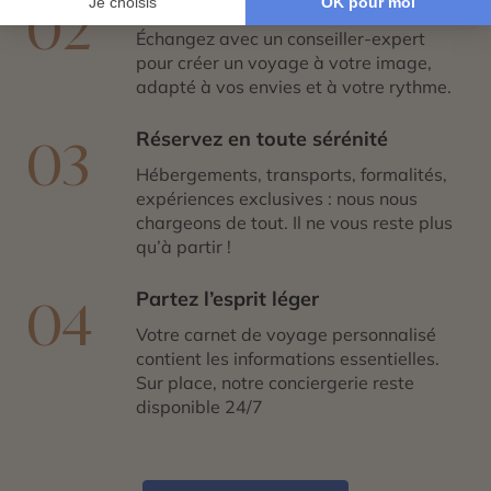
Co-construisez votre itinéraire
02
Échangez avec un conseiller-expert
pour créer un voyage à votre image,
adapté à vos envies et à votre rythme.
Réservez en toute sérénité
03
Hébergements, transports, formalités,
expériences exclusives : nous nous
chargeons de tout. Il ne vous reste plus
qu’à partir !
Partez l’esprit léger
04
Votre carnet de voyage personnalisé
contient les informations essentielles.
Sur place, notre conciergerie reste
disponible 24/7