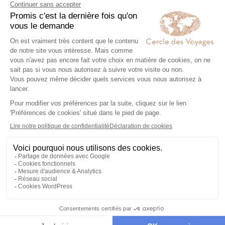
Voyage de Noces
Voyage Jamaïque
aux Caraïbes
itinérant
Votre voyage sur mesure en 4
étapes
Exprimez vos envies
01
Remplissez notre formulaire en ligne et
laissez libre cours à vos rêves de
voyage : inspirations, budget, période
idéale…