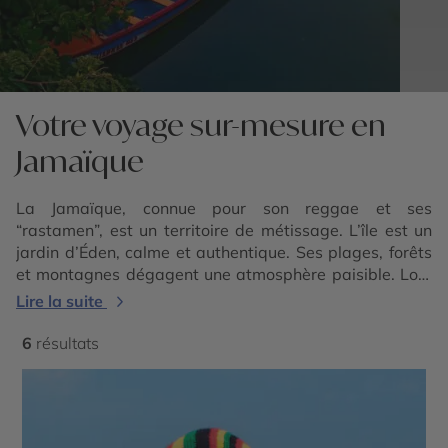
Votre voyage sur-mesure en
Jamaïque
La Jamaïque, connue pour son reggae et ses
“rastamen”, est un territoire de métissage. L’île est un
jardin d’Éden, calme et authentique. Ses plages, forêts
et montagnes dégagent une atmosphère paisible. Lors
de votre séjour en Jamaïque, pénétrez les
Blue
Lire la suite
Mountains
fertiles en café, traversez la Black River et
nagez dans le Blue Lagoon. Quoi qu’il en soit, « Proud to
6
résultats
be Jamaican », comme disent les Jamaïcains, fiers de
leurs racines africaines et de leur culture caribéenne si
singulière. Notre agence de voyage réserve votre vol
pour la Jamaïque, et vous emmène visiter la capitale