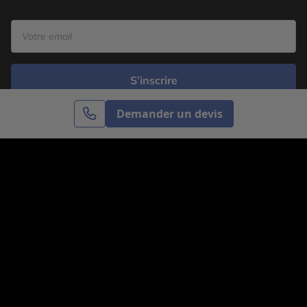
S’inscrire
Demander un devis
Cercle des Voyages est une agence de voyage
spécialisée dans le sur-mesure, appartenant au groupe
Cercle des Vacances. Grâce à notre expertise et notre
passion du voyage, nous sommes là pour vous aider à
réaliser le voyage de vos rêves. Notre équipe est à
votre écoute pour créer le voyage qui vous ressemble.
Co-concevez votre voyage
Nous contacter