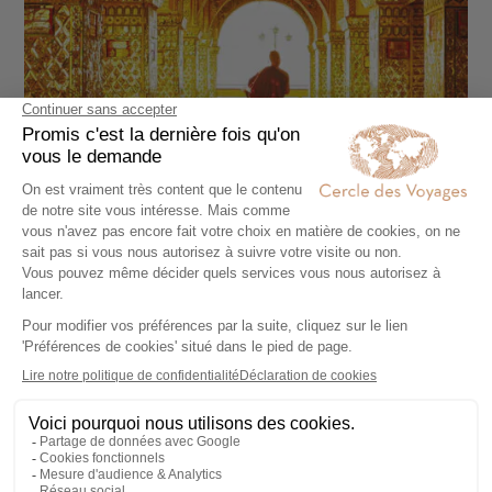
CIRCUIT PRIVÉ
Circuit 3 semaines Birmanie
22 jours - À partir de
4150 €
/pers
Rangoun - Bagan - Lac Inle - Rocher d'or - Mont
Popa