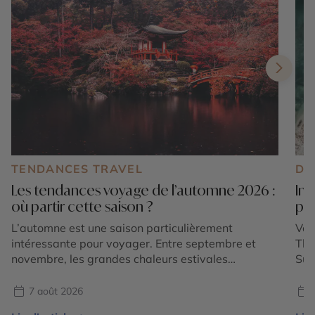
TENDANCES TRAVEL
DE
Les tendances voyage de l’automne 2026 :
Ind
où partir cette saison ?
pay
L’automne est une saison particulièrement
Vou
intéressante pour voyager. Entre septembre et
Tha
novembre, les grandes chaleurs estivales
Sud
s’atténuent dans de nombreuses régions du
les
monde, les paysages changent de couleurs et
cha
7 août 2026
chaque destination dévoile une atmosphère
maj