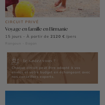
CIRCUIT PRIVÉ
Voyage en famille en Birmanie
15 jours - À partir de
2120 €
/pers
Rangoun - Bagan
Le saviez-vous ?
Chaque circuit peut être adapté à vos
envies et votre budget en échangeant avec
nos conseillers experts.