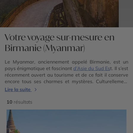
Votre voyage sur-mesure en
Birmanie (Myanmar)
Le Myanmar, anciennement appelé Birmanie, est un
pays énigmatique et fascinant
d’Asie du Sud Es
t. Il s’est
récemment ouvert au tourisme et de ce fait il conserve
encore tous ses charmes et mystères. Culturellement
très riche le pays comprend de nombreux temples,
Lire la suite
pagodes et monastères, richement décorés ou
historiquement très symboliques. Le mélange des traits
10
résultats
asiatiques et indiens dans l’architecture et les sites
historiques mais aussi dans la population sont assez
marquants et caractéristiques de la Birmanie. Le calme
et la sérénité qui se dégagent des monastères sont