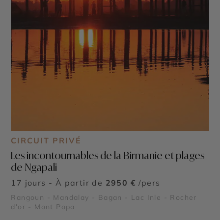
CIRCUIT PRIVÉ
Les incontournables de la Birmanie et plages
de Ngapali
17 jours - À partir de
2950 €
/pers
Rangoun - Mandalay - Bagan - Lac Inle - Rocher
d'or - Mont Popa