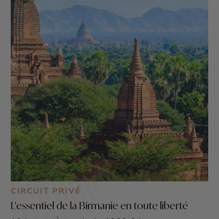
toujours une sensation forte et la vue d’un bonze vêtu
de sa tunique orange est une image qui ramène le
voyageur à des souvenirs d’images typiques de la
destination. Dans chaque circuit, nous avons
sélectionné pour vous les excursions, les guides et les
hébergements qui vous permettent de découvrir ce
pays mystérieux…
CIRCUIT PRIVÉ
L'essentiel de la Birmanie en toute liberté