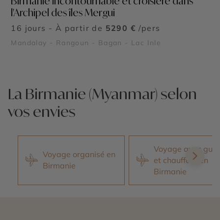
Birmanie incontournable et croisière dans
l'Archipel des îles Mergui
16 jours - À partir de
5290 €
/pers
Mandalay - Rangoun - Bagan - Lac Inle
La Birmanie (Myanmar) selon
vos envies
Voyage avec guid
Voyage organisé en
et chauffeur en
Birmanie
Birmanie