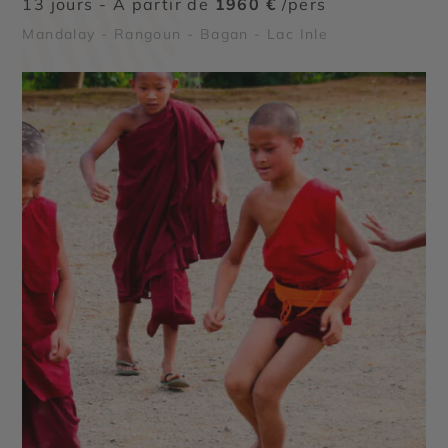
13 jours - À partir de
1960 €
/pers
Mandalay - Rangoun - Bagan - Lac Inle