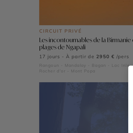
CIRCUIT PRIVÉ
Les incontournables de la Birmanie 
plages de Ngapali
17 jours - À partir de
2950 €
/pers
Rangoun - Mandalay - Bagan - Lac Inle 
Rocher d'or - Mont Popa