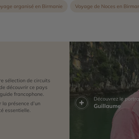
yage organisé en Birmanie
Voyage de Noces en Birma
e sélection de circuits
de découvrir ce pays
 guide francophone.
Découvrez le portra
r la présence d’un
Guillaume
é essentielle.