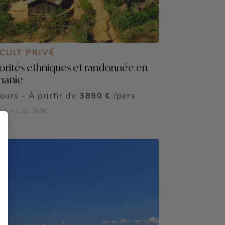
CUIT PRIVÉ
orités ethniques et randonnée en
manie
jours - À partir de
3890 €
/pers
n - Lac Inle