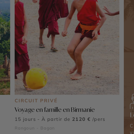
CIRCUIT PRIVÉ
Voyage en famille en Birmanie
L
15 jours - À partir de
2120 €
/pers
C
Rangoun - Bagan
v