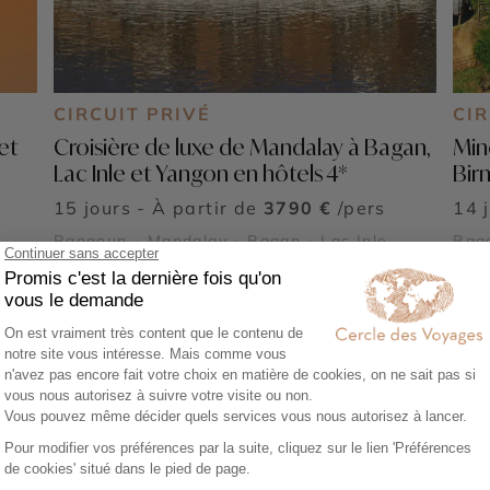
CIRCUIT PRIVÉ
CIR
et
Croisière de luxe de Mandalay à Bagan,
Min
Lac Inle et Yangon en hôtels 4*
Bir
15 jours - À partir de
3790 €
/pers
14 
-
Rangoun - Mandalay - Bagan - Lac Inle
Baga