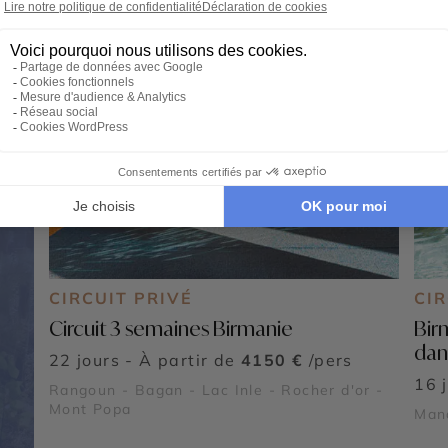
CIRCUIT PRIVÉ
CIR
Circuit 3 semaines Birmanie
Bir
dans
22 jours - À partir de
4150 €
/pers
16 
Rangoun - Bagan - Lac Inle - Rocher d'or -
Mont Popa
Mand