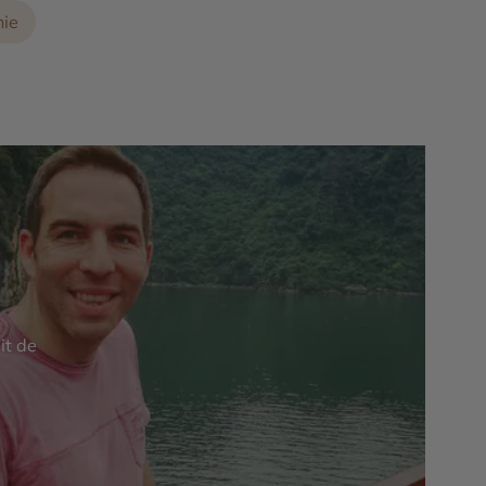
nie
it de