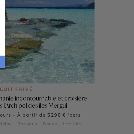
CUIT PRIVÉ
manie incontournable et croisière
 l'Archipel des îles Mergui
jours - À partir de
5290 €
/pers
alay - Rangoun - Bagan - Lac Inle