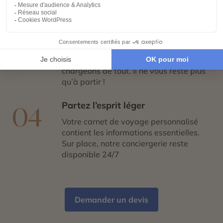
adapté à vos envies et à votre rythme.
Réservez en toute sérénité
03
Hébergements, transports, formalités,
expériences exclusives : nous nous
chargeons de tout. Il ne vous reste plus
qu’à partir !
Partez l’esprit léger
04
Votre carnet de voyage personnalisé
contient les informations essentielles.
Sur place, notre conciergerie reste
disponible 24/7
Demander un devis