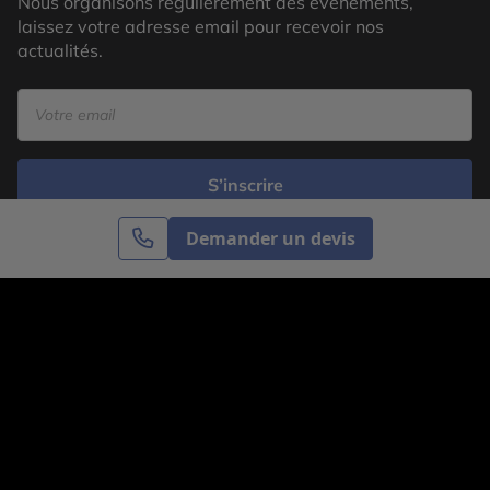
Nous organisons régulièrement des évènements,
laissez votre adresse email pour recevoir nos
actualités.
S’inscrire
Demander un devis
Cercle des Voyages est une agence de voyage
spécialisée dans le sur-mesure, appartenant au groupe
Cercle des Vacances. Grâce à notre expertise et notre
passion du voyage, nous sommes là pour vous aider à
réaliser le voyage de vos rêves. Notre équipe est à
votre écoute pour créer le voyage qui vous ressemble.
Co-concevez votre voyage