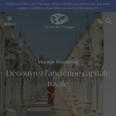
Réglez en 4 fois sans frais avec Alma : Décalez vos paiements, pas votre
voyage. Conditions disponibles au moment du paiement.
MENU
Voyage Mandalay
Découvrez l'ancienne capitale
royale