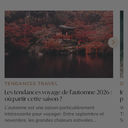
TENDANCES TRAVEL
DE
Les tendances voyage de l’automne 2026 :
Ind
où partir cette saison ?
pay
L’automne est une saison particulièrement
Vou
intéressante pour voyager. Entre septembre et
Tha
novembre, les grandes chaleurs estivales
Sud
s’atténuent dans de nombreuses régions du
les